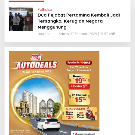
Polhukam
Dua Pejabat Pertamina Kembali Jadi
Tersangka, Kerugian Negara
Menggunung
Nasional
|
Kamis, 27 Februari 2025 | 09:57 WIB
O
L
E
H
Y
A
N
T
I
N
E
W
S
L
I
N
K