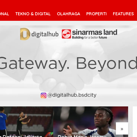
ONAL
TEKNO & DIGITAL
OLAHRAGA
PROPERTI
FEATURES
»
Manis Jeremy
Mohamed Salah Berlabuh
P