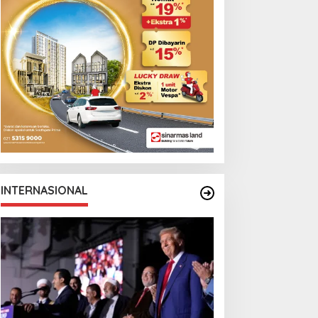
arga Berebut Kuota
Cristian Romero
INTERNASIONAL