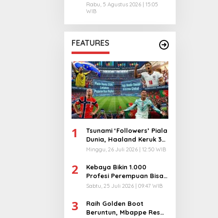
Rabu, 5 Agustus 2026 | 15:05
WIB
FEATURES
1
Tsunami ‘Followers’ Piala
Dunia, Haaland Keruk 32
Juta, Kiper 40 Tahun
Minggu, 26 Juli 2026 | 12:50 WIB
Bikin Geger!
2
Kebaya Bikin 1.000
Profesi Perempuan Bisa
Menyatu di Arena
Sabtu, 25 Juli 2026 | 09:47 WIB
Komunikasi Global!
3
Raih Golden Boot
Beruntun, Mbappe Resmi