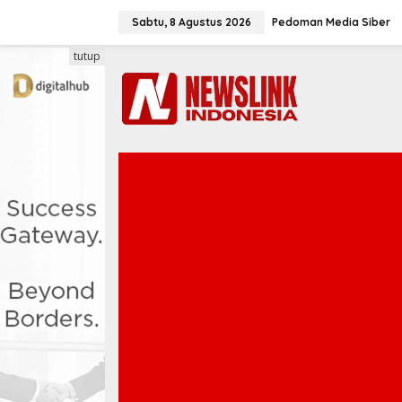
L
e
Sabtu, 8 Agustus 2026
Pedoman Media Siber
w
a
tutup
t
i
k
e
k
o
n
t
e
n