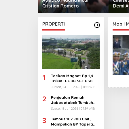
mero
Demi AC Milan
Monga
Manche
PROPERTI
Mobil 
1
Tarikan Magnet Rp 1,4
Triliun D-HUB SEZ BSD
City, Buka 1736
Jumat, 24 Juli 2026 | 11:38 WIB
Lapangan Kerja!
2
Penjualan Rumah
Jabodetabek Tumbuh
94%! Developer
Sabtu, 18 Juli 2026 | 09:39 WIB
Langsung Lempar Diskon
3
Ekstra
Tembus 102.900 Unit,
Mampukah BP Tapera