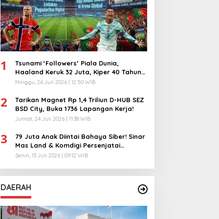
1
Tsunami ‘Followers’ Piala Dunia,
Haaland Keruk 32 Juta, Kiper 40 Tahun
Bikin Geger!
Minggu, 26 Juli 2026 | 12:50 WIB
2
Tarikan Magnet Rp 1,4 Triliun D-HUB SEZ
BSD City, Buka 1736 Lapangan Kerja!
Jumat, 24 Juli 2026 | 11:38 WIB
3
79 Juta Anak Diintai Bahaya Siber! Sinar
Mas Land & Komdigi Persenjatai
Ratusan Guru!
Senin, 13 Juli 2026 | 09:12 WIB
DAERAH