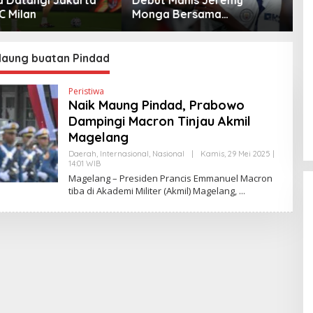
 Bersama
ke Klub Turki
W
ster City
Maung buatan Pindad
Peristiwa
Naik Maung Pindad, Prabowo
Dampingi Macron Tinjau Akmil
Magelang
Daerah
,
Internasional
,
Nasional
|
Kamis, 29 Mei 2025 |
14:01 WIB
O
L
Magelang – Presiden Prancis Emmanuel Macron
E
tiba di Akademi Militer (Akmil) Magelang,
H
E
D
Y
P
R
I
Y
O
N
O