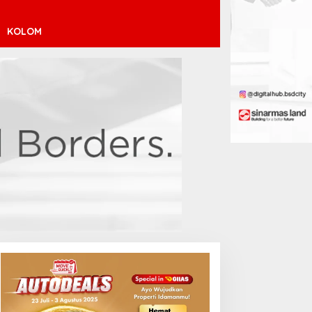
KOLOM
endaftaran Istana Dibuka,
Atletico Madrid Incar