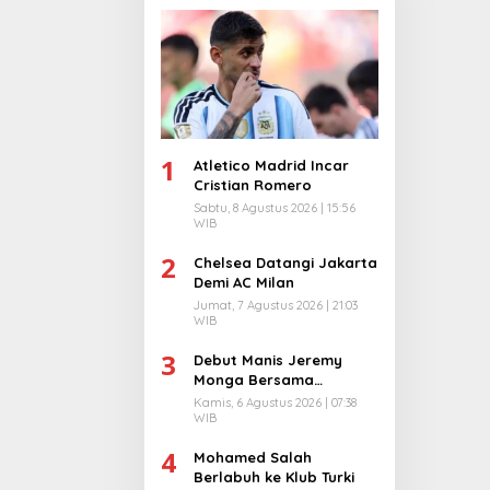
1
Atletico Madrid Incar
Cristian Romero
Sabtu, 8 Agustus 2026 | 15:56
WIB
2
Chelsea Datangi Jakarta
Demi AC Milan
Jumat, 7 Agustus 2026 | 21:03
WIB
3
Debut Manis Jeremy
Monga Bersama
Manchester City
Kamis, 6 Agustus 2026 | 07:38
WIB
4
Mohamed Salah
Berlabuh ke Klub Turki