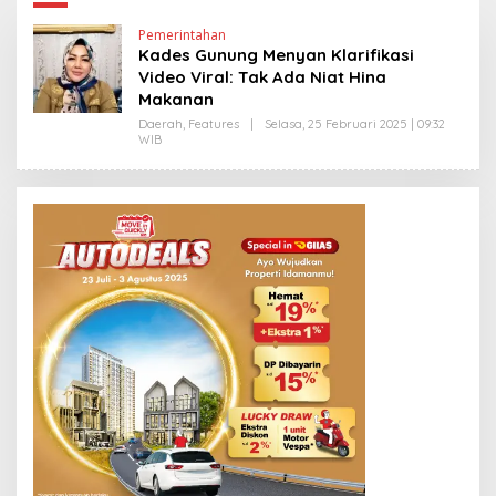
Pemerintahan
Kades Gunung Menyan Klarifikasi
Video Viral: Tak Ada Niat Hina
Makanan
Daerah
,
Features
|
Selasa, 25 Februari 2025 | 09:32
WIB
O
L
E
H
E
D
Y
P
R
I
Y
O
N
O