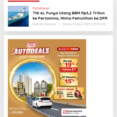
Pertahanan
TNI AL Punya Utang BBM Rp3,2 Triliun
ke Pertamina, Minta Pemutihan ke DPR
Daerah
,
Nasional
|
Selasa, 29 April 2025 | 09:14 WIB
O
L
E
H
E
D
Y
P
R
I
Y
O
N
O