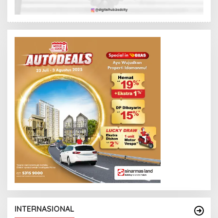
E
W
S
L
I
N
K
INTERNASIONAL