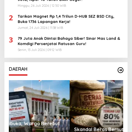
Minggu, 26 Juli 2026 | 12:50 WIB
2
Tarikan Magnet Rp 1,4 Triliun D-HUB SEZ BSD City,
Buka 1736 Lapangan Kerja!
Jumat, 24 Juli 2026 | 11:38 WIB
3
79 Juta Anak Diintai Bahaya Siber! Sinar Mas Land &
Komdigi Persenjatai Ratusan Guru!
Senin, 13 Juli 2026 | 09:12 WIB
DAERAH
A
Skandal Beras Bernutrisi Dibongkar Negara
T