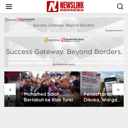
L
e
w
a
t
i
k
e
k
o
n
t
e
n
«
»
Mohamed Salah
Pendaftaran Istana
Berlabuh ke Klub Turki
Dibuka, Warga
Berebut Kuota