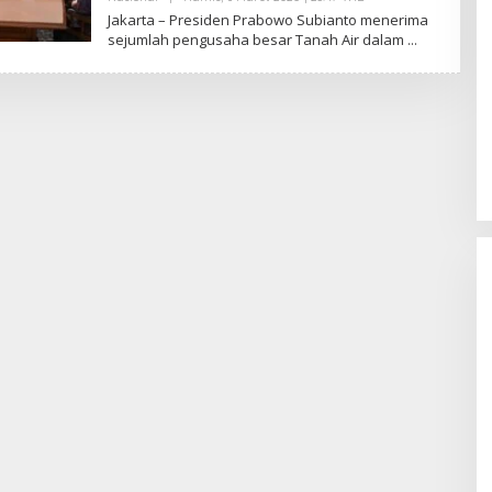
L
Jakarta – Presiden Prabowo Subianto menerima
E
sejumlah pengusaha besar Tanah Air dalam
H
E
D
Y
P
R
I
Y
O
N
O