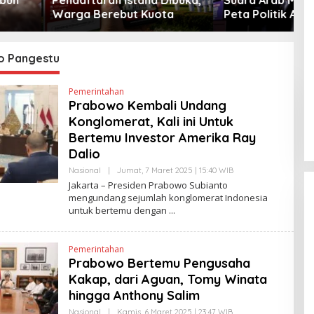
Berebut Kuota
Peta Politik AS
o Pangestu
Pemerintahan
Prabowo Kembali Undang
Konglomerat, Kali ini Untuk
Bertemu Investor Amerika Ray
Dalio
Nasional
|
Jumat, 7 Maret 2025 | 15:40 WIB
O
L
Jakarta – Presiden Prabowo Subianto
E
mengundang sejumlah konglomerat Indonesia
H
untuk bertemu dengan
E
D
Y
P
Pemerintahan
R
I
Prabowo Bertemu Pengusaha
Y
Kakap, dari Aguan, Tomy Winata
O
N
hingga Anthony Salim
O
Nasional
|
Kamis, 6 Maret 2025 | 23:47 WIB
O