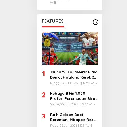
WIB
FEATURES
1
Tsunami ‘Followers’ Piala
Dunia, Haaland Keruk 32
Juta, Kiper 40 Tahun
Minggu, 26 Juli 2026 | 12:50 WIB
Bikin Geger!
2
Kebaya Bikin 1.000
Profesi Perempuan Bisa
Menyatu di Arena
Sabtu, 25 Juli 2026 | 09:47 WIB
Komunikasi Global!
3
Raih Golden Boot
Beruntun, Mbappe Resmi
Kunci Takhta Top Skor
Rabu, 22 Juli 2026 | 10:31 WIB