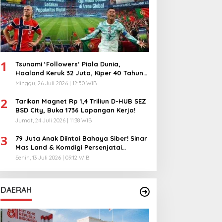
1
Tsunami ‘Followers’ Piala Dunia,
Haaland Keruk 32 Juta, Kiper 40 Tahun
Bikin Geger!
Minggu, 26 Juli 2026 | 12:50 WIB
2
Tarikan Magnet Rp 1,4 Triliun D-HUB SEZ
BSD City, Buka 1736 Lapangan Kerja!
Jumat, 24 Juli 2026 | 11:38 WIB
3
79 Juta Anak Diintai Bahaya Siber! Sinar
Mas Land & Komdigi Persenjatai
Ratusan Guru!
Senin, 13 Juli 2026 | 09:12 WIB
DAERAH