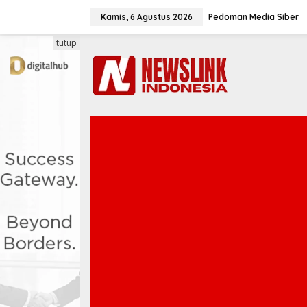
L
e
Kamis, 6 Agustus 2026
Pedoman Media Siber
w
a
tutup
t
i
k
e
k
o
n
t
e
n