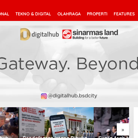
ONAL
TEKNO & DIGITAL
OLAHRAGA
PROPERTI
FEATURES
V
T
»
taran Istana Dibuka,
Suara Arab Michigan Ubah