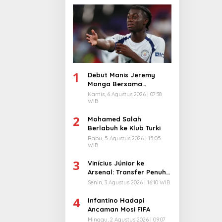
1
Debut Manis Jeremy
Monga Bersama
Manchester City
Kamis, 6 Agustus 2026 | 07:38
WIB
2
Mohamed Salah
Berlabuh ke Klub Turki
Rabu, 5 Agustus 2026 | 15:05
WIB
3
Vinícius Júnior ke
Arsenal: Transfer Penuh
Risiko
Senin, 3 Agustus 2026 | 16:10 WIB
4
Infantino Hadapi
Ancaman Mosi FIFA
Minggu, 2 Agustus 2026 | 09:07