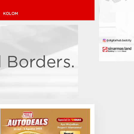
KOLOM
inícius Júnior ke Arsenal:
ransfer Penuh Risiko
Debut Manis Jeremy