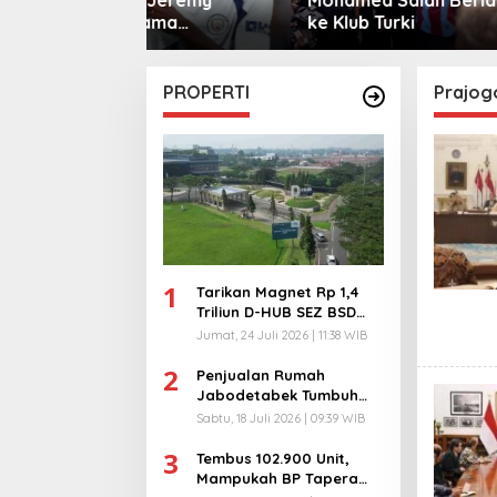
sama
ke Klub Turki
Warga 
City
PROPERTI
Prajog
1
Tarikan Magnet Rp 1,4
Triliun D-HUB SEZ BSD
City, Buka 1736
Jumat, 24 Juli 2026 | 11:38 WIB
Lapangan Kerja!
2
Penjualan Rumah
Jabodetabek Tumbuh
94%! Developer
Sabtu, 18 Juli 2026 | 09:39 WIB
Langsung Lempar Diskon
3
Ekstra
Tembus 102.900 Unit,
Mampukah BP Tapera