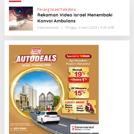
Perang Israel Palestina
Rekaman Video Israel Menembaki
Konvoi Ambulans
Internasional
|
Minggu, 6 April 2025 | 11:45 WIB
O
L
E
H
Y
A
N
T
I
N
E
W
S
L
I
N
K