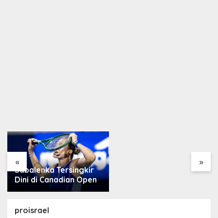
Arsenal Resmi Rekrut
Bruno Guimarães 75
Juta Pound
«
»
Magis Xabi Alonso,
Chelsea Pecundangi
Milan
proisrael