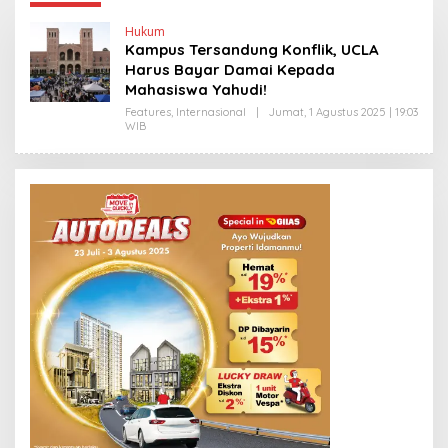
Hukum
Kampus Tersandung Konflik, UCLA
Harus Bayar Damai Kepada
Mahasiswa Yahudi!
Features
,
Internasional
|
Jumat, 1 Agustus 2025 | 19:03
WIB
O
L
E
H
Y
A
N
T
I
N
E
W
S
L
I
N
K