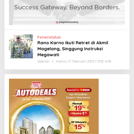
Y
P
R
I
Y
O
N
O
Pemerintahan
Rano Karno Ikuti Retret di Akmil
Magelang, Singgung Instruksi
Megawati
Daerah
|
Kamis, 27 Februari 2025 | 13:32 WIB
O
L
E
H
E
D
Y
P
R
I
Y
O
N
O