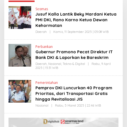
Sosmas
Jusuf Kalla Lantik Beky Mardani Ketua
PMI DKI, Rano Karno Ketua Dewan
Kehormatan
Daerah
|
Kamis, 11 September 2025 | 05:08 WIB
O
L
E
H
Perbankan
E
Gubernur Pramono Pecat Direktur IT
D
Y
Bank DKI & Laporkan ke Bareskrim
P
R
Daerah
,
Nasional
,
Tekno & Digital
|
Rabu, 9 April
I
2025 | 15:31 WIB
O
Y
L
O
E
N
H
Pemerintahan
O
E
Pemprov DKI Luncurkan 40 Program
D
Y
Prioritas, dari Transportasi Gratis
P
hingga Revitalisasi JIS
R
I
Nasional
|
Rabu, 5 Maret 2025 | 22:46 WIB
O
Y
L
O
E
N
H
O
E
D