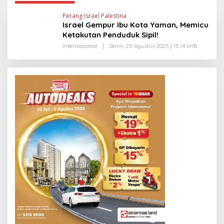
Perang Israel Palestina
Israel Gempur Ibu Kota Yaman, Memicu
Ketakutan Penduduk Sipil!
Internasional
|
Senin, 25 Agustus 2025 | 15:14 WIB
O
L
E
H
Y
A
N
T
I
N
E
W
S
L
I
N
K