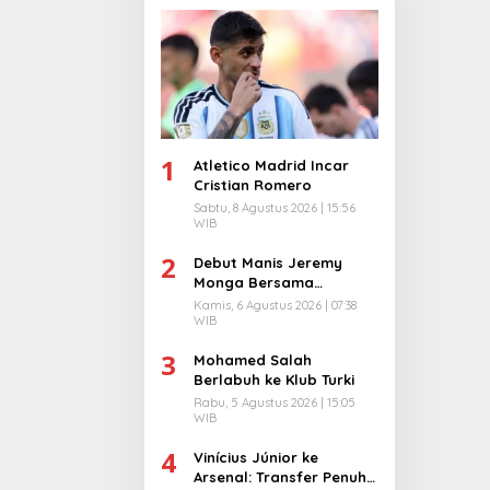
1
Atletico Madrid Incar
Cristian Romero
Sabtu, 8 Agustus 2026 | 15:56
WIB
2
Debut Manis Jeremy
Monga Bersama
Manchester City
Kamis, 6 Agustus 2026 | 07:38
WIB
3
Mohamed Salah
Berlabuh ke Klub Turki
Rabu, 5 Agustus 2026 | 15:05
WIB
4
Vinícius Júnior ke
Arsenal: Transfer Penuh