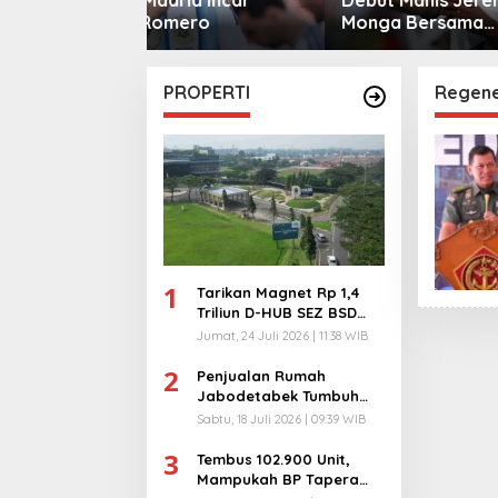
mero
Monga Bersama
ke Klub
Manchester City
PROPERTI
Regener
1
Tarikan Magnet Rp 1,4
Triliun D-HUB SEZ BSD
City, Buka 1736
Jumat, 24 Juli 2026 | 11:38 WIB
Lapangan Kerja!
2
Penjualan Rumah
Jabodetabek Tumbuh
94%! Developer
Sabtu, 18 Juli 2026 | 09:39 WIB
Langsung Lempar Diskon
3
Ekstra
Tembus 102.900 Unit,
Mampukah BP Tapera