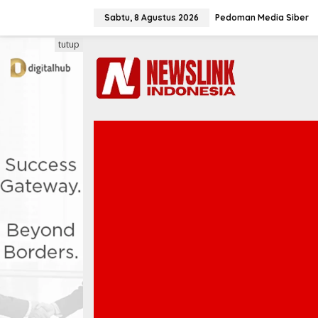
L
e
Sabtu, 8 Agustus 2026
Pedoman Media Siber
w
a
tutup
t
i
k
e
k
o
n
t
e
n