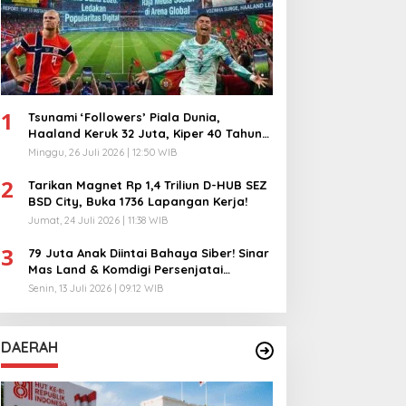
1
Tsunami ‘Followers’ Piala Dunia,
Haaland Keruk 32 Juta, Kiper 40 Tahun
Bikin Geger!
Minggu, 26 Juli 2026 | 12:50 WIB
2
Tarikan Magnet Rp 1,4 Triliun D-HUB SEZ
BSD City, Buka 1736 Lapangan Kerja!
Jumat, 24 Juli 2026 | 11:38 WIB
3
79 Juta Anak Diintai Bahaya Siber! Sinar
Mas Land & Komdigi Persenjatai
Ratusan Guru!
Senin, 13 Juli 2026 | 09:12 WIB
DAERAH