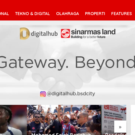
ONAL
TEKNO & DIGITAL
OLAHRAGA
PROPERTI
FEATURES
»
d Salah Berlabuh
Pendaftaran Istana Dibuka,
S