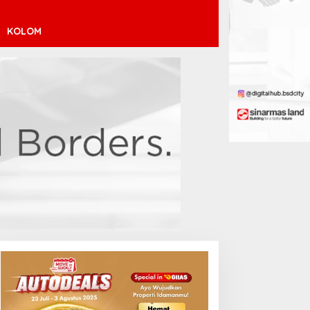
KOLOM
uara Arab Michigan Ubah
Atletico Madrid Incar