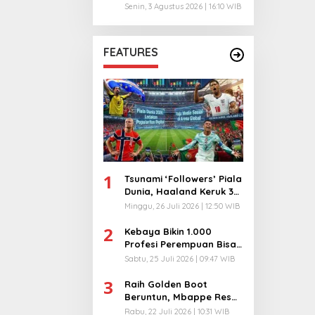
Risiko
Senin, 3 Agustus 2026 | 16:10 WIB
FEATURES
1
Tsunami ‘Followers’ Piala
Dunia, Haaland Keruk 32
Juta, Kiper 40 Tahun
Minggu, 26 Juli 2026 | 12:50 WIB
Bikin Geger!
2
Kebaya Bikin 1.000
Profesi Perempuan Bisa
Menyatu di Arena
Sabtu, 25 Juli 2026 | 09:47 WIB
Komunikasi Global!
3
Raih Golden Boot
Beruntun, Mbappe Resmi
Kunci Takhta Top Skor
Rabu, 22 Juli 2026 | 10:31 WIB