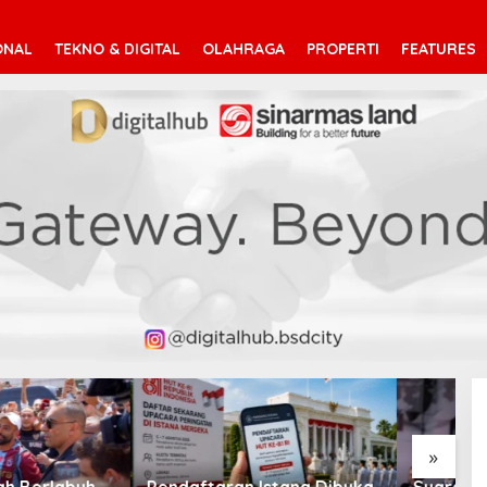
ONAL
TEKNO & DIGITAL
OLAHRAGA
PROPERTI
FEATURES
V
T
»
taran Istana Dibuka,
Suara Arab Michigan Ubah