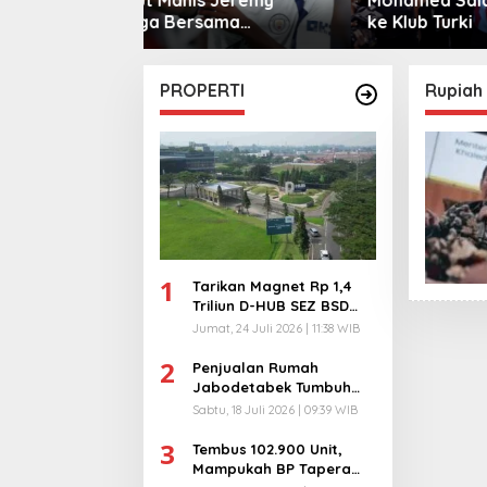
sama
ke Klub Turki
Warga 
City
PROPERTI
Rupiah
1
Tarikan Magnet Rp 1,4
Triliun D-HUB SEZ BSD
City, Buka 1736
Jumat, 24 Juli 2026 | 11:38 WIB
Lapangan Kerja!
2
Penjualan Rumah
Jabodetabek Tumbuh
94%! Developer
Sabtu, 18 Juli 2026 | 09:39 WIB
Langsung Lempar Diskon
3
Ekstra
Tembus 102.900 Unit,
Mampukah BP Tapera