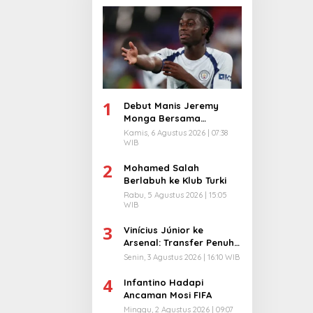
1
Debut Manis Jeremy
Monga Bersama
Manchester City
Kamis, 6 Agustus 2026 | 07:38
WIB
2
Mohamed Salah
Berlabuh ke Klub Turki
Rabu, 5 Agustus 2026 | 15:05
WIB
3
Vinícius Júnior ke
Arsenal: Transfer Penuh
Risiko
Senin, 3 Agustus 2026 | 16:10 WIB
4
Infantino Hadapi
Ancaman Mosi FIFA
Minggu, 2 Agustus 2026 | 09:07