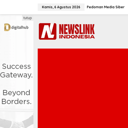
L
e
Kamis, 6 Agustus 2026
Pedoman Media Siber
w
a
tutup
t
i
k
e
k
o
n
t
e
n