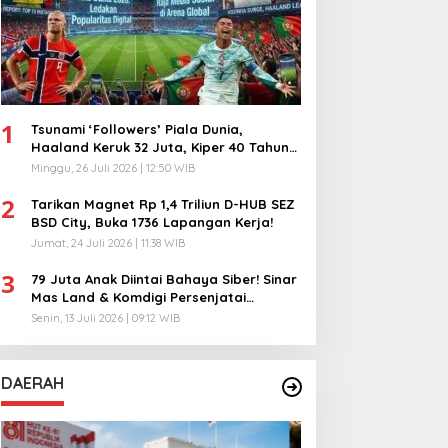
1
Tsunami ‘Followers’ Piala Dunia,
Haaland Keruk 32 Juta, Kiper 40 Tahun
Bikin Geger!
Minggu, 26 Juli 2026 | 12:50 WIB
2
Tarikan Magnet Rp 1,4 Triliun D-HUB SEZ
BSD City, Buka 1736 Lapangan Kerja!
Jumat, 24 Juli 2026 | 11:38 WIB
3
79 Juta Anak Diintai Bahaya Siber! Sinar
Mas Land & Komdigi Persenjatai
Ratusan Guru!
Senin, 13 Juli 2026 | 09:12 WIB
DAERAH