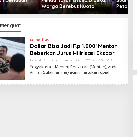
Berebut Kuota
Peta Politik AS
 Menguat
Komoditas
Dollar Bisa Jadi Rp 1.000! Mentan
Beberkan Jurus Hilirisasi Ekspor
Daerah
,
Nasional
|
Rabu, 30 Juli 2025 | 06:02 WIB
O
L
Yogyakarta – Menteri Pertanian (Mentan), Andi
E
Amran Sulaiman meyakini nilai tukar rupiah
H
E
D
Y
P
R
I
Y
O
N
O