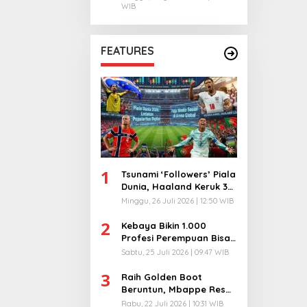
WIB
FEATURES
1
Tsunami ‘Followers’ Piala
Dunia, Haaland Keruk 32
Juta, Kiper 40 Tahun
Minggu, 26 Juli 2026 | 12:50 WIB
Bikin Geger!
2
Kebaya Bikin 1.000
Profesi Perempuan Bisa
Menyatu di Arena
Sabtu, 25 Juli 2026 | 09:47 WIB
Komunikasi Global!
3
Raih Golden Boot
Beruntun, Mbappe Resmi
Kunci Takhta Top Skor
Rabu, 22 Juli 2026 | 10:31 WIB