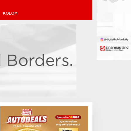
KOLOM
inícius Júnior ke Arsenal:
ransfer Penuh Risiko
Debut Manis Jeremy