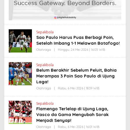
N
D
K
R
A
N
E
W
S
L
Sepakbola
I
Sao Paulo Harus Puas Berbagi Poin,
N
Setelah Imbang 1-1 Melawan Botafogo!
K
Olahraga
|
Minggu, 24 Mei 2026 | 16:05 WIB
O
L
E
H
Sepakbola
H
Belum Berakhir Sebelum Peluit, Bahia
E
N
Merampas 3 Poin Sao Paulo di Ujung
D
Laga!
R
A
Olahraga
|
Rabu, 6 Mei 2026 | 18:39 WIB
O
N
L
E
E
W
H
S
Sepakbola
H
L
Flamengo Terlelap di Ujung Laga,
E
I
N
Vasco da Gama Mengubah Sorak
N
D
K
Menjadi Senyap!
R
A
Olahraga
|
Rabu, 6 Mei 2026 | 16:01 WIB
O
N