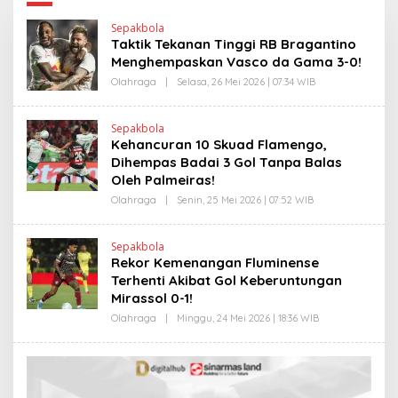
Sepakbola
Taktik Tekanan Tinggi RB Bragantino
Menghempaskan Vasco da Gama 3-0!
Olahraga
|
Selasa, 26 Mei 2026 | 07:34 WIB
O
L
E
H
Sepakbola
H
Kehancuran 10 Skuad Flamengo,
E
N
Dihempas Badai 3 Gol Tanpa Balas
D
Oleh Palmeiras!
R
A
Olahraga
|
Senin, 25 Mei 2026 | 07:52 WIB
O
N
L
E
E
W
H
S
Sepakbola
H
L
Rekor Kemenangan Fluminense
E
I
N
Terhenti Akibat Gol Keberuntungan
N
D
K
Mirassol 0-1!
R
A
Olahraga
|
Minggu, 24 Mei 2026 | 18:36 WIB
O
N
L
E
E
W
H
S
H
L
E
I
N