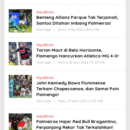
L
E
E
W
H
S
Sepakbola
H
L
Benteng Allianz Parque Tak Terjamah,
E
I
N
Santos Ditahan Imbang Palmeiras!
N
D
K
R
Olahraga
|
Senin, 4 Mei 2026 | 18:41 WIB
O
A
L
N
E
E
H
Sepakbola
W
H
Tarian Maut di Belo Horizonte,
S
E
L
N
Flamengo Hancurkan Atletico-MG 4-0!
I
D
N
R
Olahraga
|
Kamis, 30 April 2026 | 07:33 WIB
O
K
A
L
N
E
E
H
Sepakbola
W
H
John Kennedy Bawa Fluminense
S
E
L
N
Terkam Chapecoense, dan Samai Poin
I
D
Flamengo!
N
R
K
A
Olahraga
|
Rabu, 29 April 2026 | 12:33 WIB
O
N
L
E
E
W
H
S
Sepakbola
H
L
Palmeiras Hajar Red Bull Bragantino,
E
I
N
Perpanjang Rekor Tak Terkalahkan!
N
D