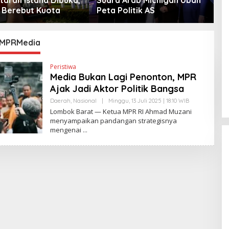
Berebut Kuota
Peta Politik AS
iMPRMedia
Peristiwa
Media Bukan Lagi Penonton, MPR
Ajak Jadi Aktor Politik Bangsa
Daerah
,
Nasional
|
Minggu, 13 Juli 2025 | 18:10 WIB
O
L
Lombok Barat — Ketua MPR RI Ahmad Muzani
E
menyampaikan pandangan strategisnya
H
mengenai
Y
A
N
T
I
N
E
W
S
L
I
N
K