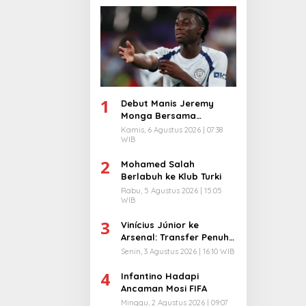
1
Debut Manis Jeremy
Monga Bersama
Manchester City
Kamis, 6 Agustus 2026 | 07:38
WIB
2
Mohamed Salah
Berlabuh ke Klub Turki
Rabu, 5 Agustus 2026 | 15:05
WIB
3
Vinícius Júnior ke
Arsenal: Transfer Penuh
Risiko
Senin, 3 Agustus 2026 | 16:10 WIB
4
Infantino Hadapi
Ancaman Mosi FIFA
Minggu, 2 Agustus 2026 | 09:07