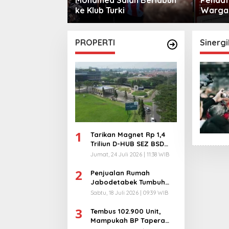
sama
ke Klub Turki
Warga 
City
PROPERTI
Sinerg
1
Tarikan Magnet Rp 1,4
Triliun D-HUB SEZ BSD
City, Buka 1736
Jumat, 24 Juli 2026 | 11:38 WIB
Lapangan Kerja!
2
Penjualan Rumah
Jabodetabek Tumbuh
94%! Developer
Sabtu, 18 Juli 2026 | 09:39 WIB
Langsung Lempar Diskon
3
Ekstra
Tembus 102.900 Unit,
Mampukah BP Tapera