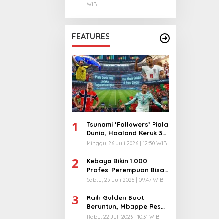
WIB
FEATURES
1
Tsunami ‘Followers’ Piala
Dunia, Haaland Keruk 32
Juta, Kiper 40 Tahun
Minggu, 26 Juli 2026 | 12:50 WIB
Bikin Geger!
2
Kebaya Bikin 1.000
Profesi Perempuan Bisa
Menyatu di Arena
Sabtu, 25 Juli 2026 | 09:47 WIB
Komunikasi Global!
3
Raih Golden Boot
Beruntun, Mbappe Resmi
Kunci Takhta Top Skor
Rabu, 22 Juli 2026 | 10:31 WIB