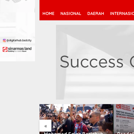
HOME
NASIONAL
DAERAH
INTERNASI
«
 Jeremy
Mohamed Salah Berlabuh
Pendaf