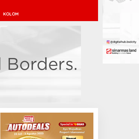
KOLOM
inícius Júnior ke Arsenal:
ransfer Penuh Risiko
Debut Manis Jeremy