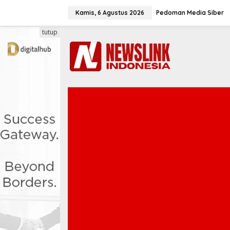
L
e
Kamis, 6 Agustus 2026
Pedoman Media Siber
w
a
tutup
t
i
k
e
k
o
n
t
e
n