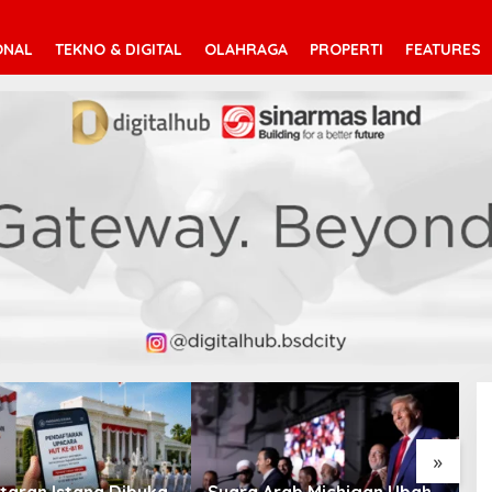
ONAL
TEKNO & DIGITAL
OLAHRAGA
PROPERTI
FEATURES
V
T
»
taran Istana Dibuka,
Suara Arab Michigan Ubah