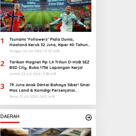
1
Tsunami ‘Followers’ Piala Dunia,
Haaland Keruk 32 Juta, Kiper 40 Tahun
Bikin Geger!
Minggu, 26 Juli 2026 | 12:50 WIB
2
Tarikan Magnet Rp 1,4 Triliun D-HUB SEZ
BSD City, Buka 1736 Lapangan Kerja!
Jumat, 24 Juli 2026 | 11:38 WIB
3
79 Juta Anak Diintai Bahaya Siber! Sinar
Mas Land & Komdigi Persenjatai
Ratusan Guru!
Senin, 13 Juli 2026 | 09:12 WIB
DAERAH