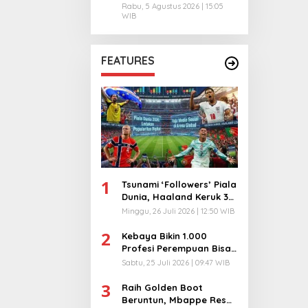
Rabu, 5 Agustus 2026 | 15:05
WIB
FEATURES
1
Tsunami ‘Followers’ Piala
Dunia, Haaland Keruk 32
Juta, Kiper 40 Tahun
Minggu, 26 Juli 2026 | 12:50 WIB
Bikin Geger!
2
Kebaya Bikin 1.000
Profesi Perempuan Bisa
Menyatu di Arena
Sabtu, 25 Juli 2026 | 09:47 WIB
Komunikasi Global!
3
Raih Golden Boot
Beruntun, Mbappe Resmi