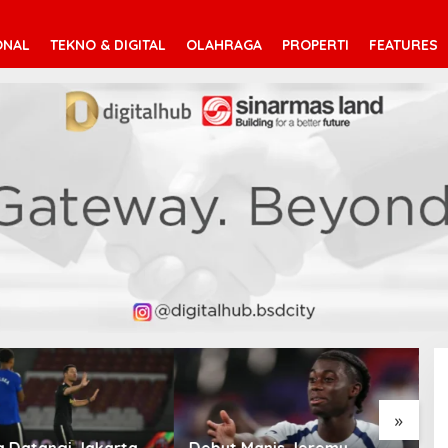
ONAL
TEKNO & DIGITAL
OLAHRAGA
PROPERTI
FEATURES
»
Manis Jeremy
Mohamed Salah Berlabuh
P