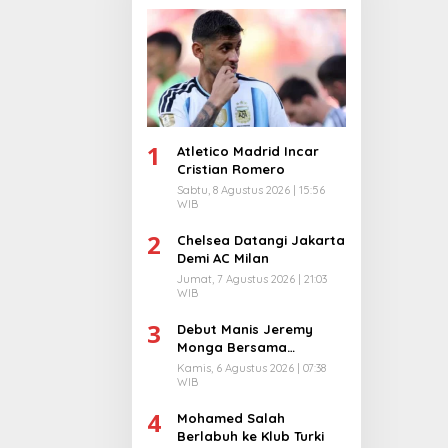
1
Atletico Madrid Incar
Cristian Romero
Sabtu, 8 Agustus 2026 | 15:56
WIB
2
Chelsea Datangi Jakarta
Demi AC Milan
Jumat, 7 Agustus 2026 | 21:03
WIB
3
Debut Manis Jeremy
Monga Bersama
Manchester City
Kamis, 6 Agustus 2026 | 07:38
WIB
4
Mohamed Salah
Berlabuh ke Klub Turki