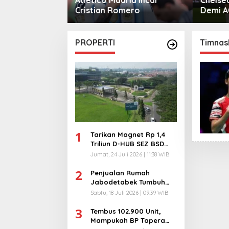
mero
Demi AC Milan
Monga
Manche
PROPERTI
Timnas
1
Tarikan Magnet Rp 1,4
Triliun D-HUB SEZ BSD
City, Buka 1736
Jumat, 24 Juli 2026 | 11:38 WIB
Lapangan Kerja!
2
Penjualan Rumah
Jabodetabek Tumbuh
94%! Developer
Sabtu, 18 Juli 2026 | 09:39 WIB
Langsung Lempar Diskon
3
Ekstra
Tembus 102.900 Unit,
Mampukah BP Tapera