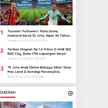
1
Tsunami ‘Followers’ Piala Dunia,
Haaland Keruk 32 Juta, Kiper 40 Tahun
Bikin Geger!
Minggu, 26 Juli 2026 | 12:50 WIB
2
Tarikan Magnet Rp 1,4 Triliun D-HUB SEZ
BSD City, Buka 1736 Lapangan Kerja!
Jumat, 24 Juli 2026 | 11:38 WIB
3
79 Juta Anak Diintai Bahaya Siber! Sinar
Mas Land & Komdigi Persenjatai
Ratusan Guru!
Senin, 13 Juli 2026 | 09:12 WIB
DAERAH