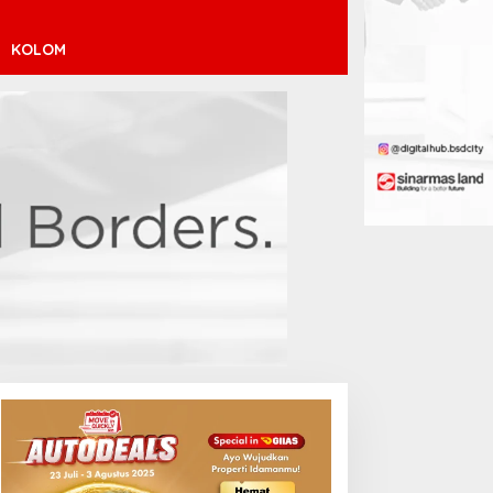
KOLOM
endaftaran Istana Dibuka,
Atletico Madrid Incar