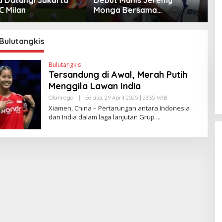
 Bersama
ke Klub Turki
W
ster City
Bulutangkis
Bulutangkis
Tersandung di Awal, Merah Putih
Menggila Lawan India
Olahraga
|
Selasa, 29 April 2025 | 23:35 WIB
O
L
Xiamen, China – Pertarungan antara Indonesia
E
dan India dalam laga lanjutan Grup
H
Y
A
N
T
I
N
E
W
S
L
I
N
K