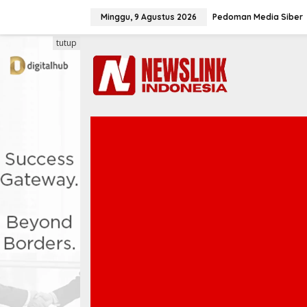
L
e
Minggu, 9 Agustus 2026
Pedoman Media Siber
w
a
tutup
t
i
k
e
k
o
n
t
e
n