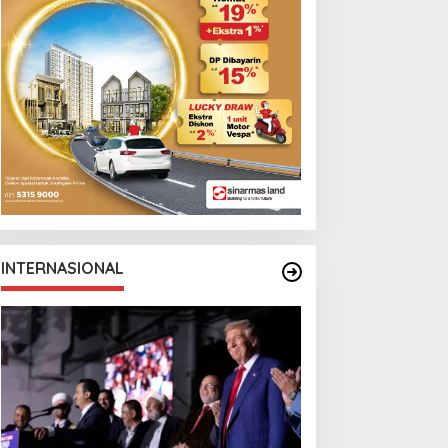
arga Berebut Kuota
Cristian Romero
INTERNASIONAL