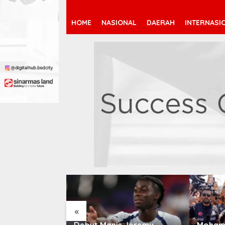
HOME
NASIONAL
DAERAH
INTERNASI
«
 Jeremy
Mohamed Salah Berlabuh
Pendaf