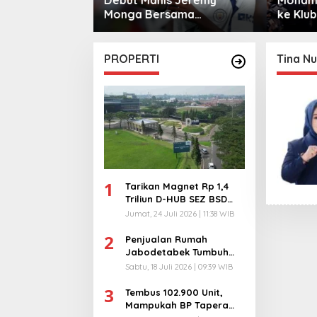
sama
ke Klub Turki
Warga 
City
PROPERTI
Tina Nu
1
Tarikan Magnet Rp 1,4
Triliun D-HUB SEZ BSD
City, Buka 1736
Jumat, 24 Juli 2026 | 11:38 WIB
Lapangan Kerja!
2
Penjualan Rumah
Jabodetabek Tumbuh
94%! Developer
Sabtu, 18 Juli 2026 | 09:39 WIB
Langsung Lempar Diskon
3
Ekstra
Tembus 102.900 Unit,
Mampukah BP Tapera