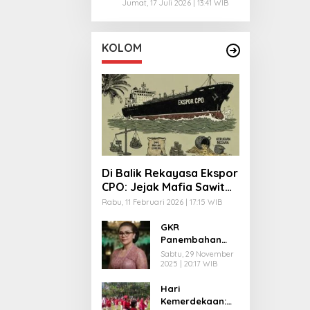
Amankan Sisa Kuota 350
Jumat, 17 Juli 2026 | 13:41 WIB
Ribu Rumah ?
KOLOM
Di Balik Rekayasa Ekspor
CPO: Jejak Mafia Sawit
dan Jaringan Kekuasaan
Rabu, 11 Februari 2026 | 17:15 WIB
Negara
GKR
Panembahan
Timoer: Arsitek
Sabtu, 29 November
Senyap di Balik
2025 | 20:17 WIB
Takhta Paku
Hari
Buwono XIV
Kemerdekaan: