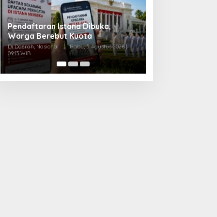
Skandal Beras Bernutrisi
Akademisi Romb
Dibongkar Negara
Transmigrasi
Di Daerah, Nasional
|
Senin, 3 Agustus 2026 | 10:11
Di Daerah, Nasional
|
WIB
10:17 WIB