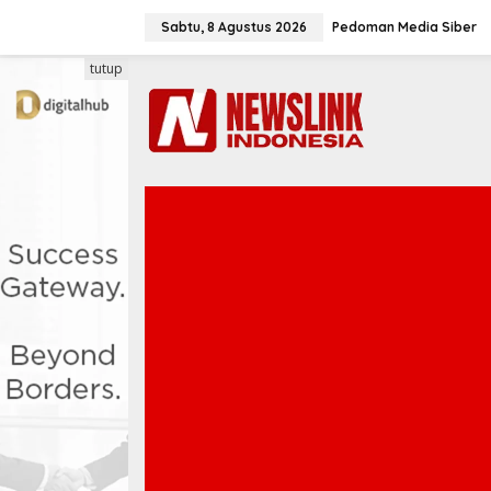
L
e
Sabtu, 8 Agustus 2026
Pedoman Media Siber
w
a
tutup
t
i
k
e
k
o
n
t
e
n