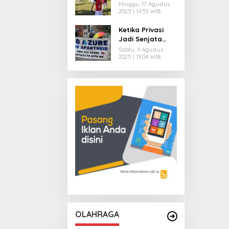
Bagaimana
Minggu, 17 Agustus
Spirit 17-an
2025 | 14:53 WIB
Menjadi Kunci
Ketika Privasi
Menjaga
Jadi Senjata
Lingkungan
Perang: Begini
Warga ?
Sabtu, 9 Agustus
Cara Panggilan
2025 | 19:04 WIB
Telepon Warga
Palestina
Disadap Israel!
OLAHRAGA