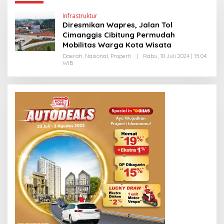
Infrastruktur
Diresmikan Wapres, Jalan Tol
Cimanggis Cibitung Permudah
Mobilitas Warga Kota Wisata
Daerah
,
Nasional
,
Properti
|
Rabu, 10 Juli 2024 | 15:04
WIB
O
L
E
H
H
E
N
D
R
A
N
E
W
S
L
I
N
K