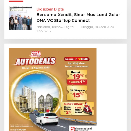
Ekosistem Digital
Bersama Xendit, Sinar Mas Land Gelar
DNA VC Startup Connect
Nasional
,
Tekno & Digital
|
Minggu, 28 April 2024 |
19:27 WIB
O
L
E
H
H
E
N
D
R
A
N
E
W
S
L
I
N
K