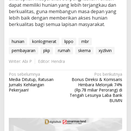
dapat memiliki hunian yang lebih terjangkau dan
berkualitas, guna membangun masa depan yang
lebih baik dengan memberikan akses hunian
berkualitas bagi semua lapisan masyarakat.
hunian
konlogmerat
lippo
mbr
pembayaran
pkp
rumah
skema
xyzlivin
Writer: Abi P
Editor: Hendra
N
Pos sebelumnya
Pos berikutnya
Media Ditutup, Ratusan
Bonus Direksi & Komisaris
a
Jurnalis Kehilangan
Himbara Melonjak 74%
v
Pekerjaan!
(Rp.78 miliar Perorang) di
Tengah Lesunya Laba Bank
i
BUMN
g
a
s