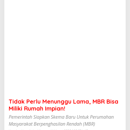
M
e
n
u
n
g
g
u
L
a
m
a
,
M
B
R
B
i
s
Tidak Perlu Menunggu Lama, MBR Bisa
a
M
Miliki Rumah Impian!
i
Pemerintah Siapkan Skema Baru Untuk Perumahan
l
i
Masyarakat Berpenghasilan Rendah (MBR)
k