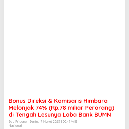
s
i
&
K
o
m
i
s
a
r
i
s
H
i
m
b
a
r
a
Bonus Direksi & Komisaris Himbara
M
e
Melonjak 74% (Rp.78 miliar Perorang)
l
di Tengah Lesunya Laba Bank BUMN
o
n
Edy Priyono
Senin, 17 Maret 2025 | 00:49 WIB
Nasional
j