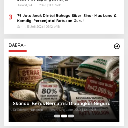
Jumat, 24 Juli 2026 | 11:38 WIB
3
79 Juta Anak Diintai Bahaya Siber! Sinar Mas Land &
Komdigi Persenjatai Ratusan Guru!
Senin, 13 Juli 2026 | 09:12 WIB
DAERAH
A
Skandal Beras Bernutrisi Dibongkar Negara
T
Di Daerah, Nasional
|
Senin, 3 Agustus 2026 | 10:11 WIB
Di