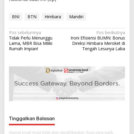
BNI
BTN
Himbara
Mandiri
N
Pos sebelumnya
Pos berikutnya
Tidak Perlu Menunggu
Ironi Efisiensi BUMN: Bonus
a
Lama, MBR Bisa Miliki
Direksi Himbara Meroket di
v
Rumah Impian!
Tengah Lesunya Laba
i
g
a
s
i
p
o
s
Tinggalkan Balasan
Alamat email Anda tidak akan dipublikasikan.
Ruas yang wajib