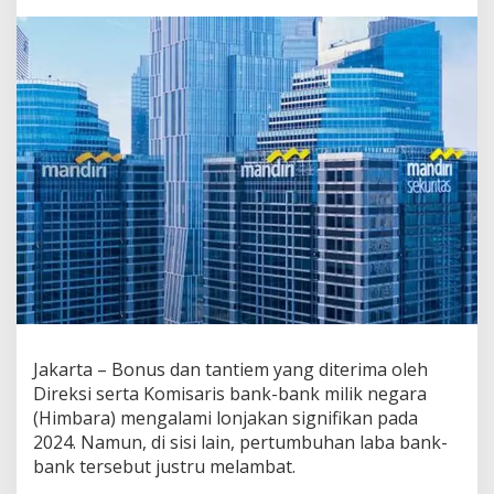
a
k
7
4
%
(
R
p
.
7
8
m
i
l
i
a
r
P
e
Jakarta – Bonus dan tantiem yang diterima oleh
r
Direksi serta Komisaris bank-bank milik negara
o
(Himbara) mengalami lonjakan signifikan pada
r
2024. Namun, di sisi lain, pertumbuhan laba bank-
a
bank tersebut justru melambat.
n
g