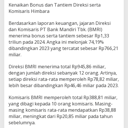
)
Kenaikan Bonus dan Tantiem Direksi serta
d
Komisaris Himbara
i
T
Berdasarkan laporan keuangan, jajaran Direksi
e
n
dan Komisaris PT Bank Mandiri Tbk. (BMRI)
g
menerima bonus serta tantiem sebesar Rp1,33
a
triliun pada 2024. Angka ini melonjak 74,19%
h
dibandingkan 2023 yang tercatat sebesar Rp766,21
L
miliar.
e
s
u
Direksi BMRI menerima total Rp945,86 miliar,
n
dengan jumlah direksi sebanyak 12 orang. Artinya,
y
setiap direksi rata-rata memperoleh Rp78,82 miliar,
a
lebih besar dibandingkan Rp46,46 miliar pada 2023.
L
a
b
Komisaris BMRI memperoleh total Rp388,81 miliar,
a
yang dibagi kepada 10 orang komisaris. Masing-
B
masing komisaris rata-rata mendapatkan Rp38,88
a
miliar, meningkat dari Rp20,85 miliar pada tahun
n
k
sebelumnya.
B