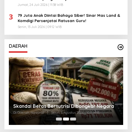
Jumat, 24 Juli 2026 | 11:38 WIB
3
79 Juta Anak Diintai Bahaya Siber! Sinar Mas Land &
Komdigi Persenjatai Ratusan Guru!
Senin, 13 Juli 2026 | 09:12 WIB
DAERAH
A
Skandal Beras Bernutrisi Dibongkar Negara
T
Di Daerah, Nasional
|
Senin, 3 Agustus 2026 | 10:11 WIB
Di