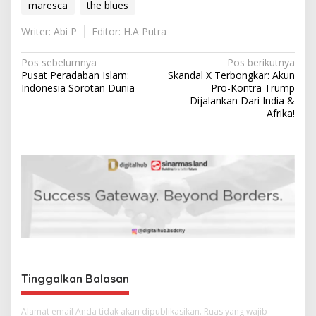
maresca
the blues
Writer: Abi P
Editor: H.A Putra
N
Pos sebelumnya
Pos berikutnya
Pusat Peradaban Islam:
Skandal X Terbongkar: Akun
a
Indonesia Sorotan Dunia
Pro-Kontra Trump
v
Dijalankan Dari India &
Afrika!
i
g
a
s
i
p
o
s
Tinggalkan Balasan
Alamat email Anda tidak akan dipublikasikan.
Ruas yang wajib