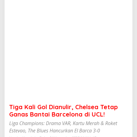
l
D
i
a
n
u
l
i
r
,
C
h
e
l
s
e
a
T
e
Tiga Kali Gol Dianulir, Chelsea Tetap
t
a
Ganas Bantai Barcelona di UCL!
p
Liga Champions: Drama VAR, Kartu Merah & Roket
G
a
Estevao, The Blues Hancurkan El Barca 3-0
n