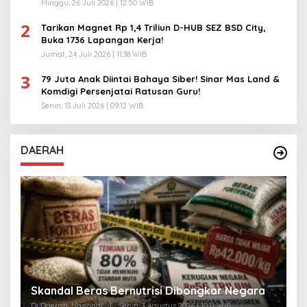
Minggu, 26 Juli 2026 | 12:50 WIB
2
Tarikan Magnet Rp 1,4 Triliun D-HUB SEZ BSD City,
Buka 1736 Lapangan Kerja!
Jumat, 24 Juli 2026 | 11:38 WIB
3
79 Juta Anak Diintai Bahaya Siber! Sinar Mas Land &
Komdigi Persenjatai Ratusan Guru!
Senin, 13 Juli 2026 | 09:12 WIB
DAERAH
A
Skandal Beras Bernutrisi Dibongkar Negara
T
Di Daerah, Nasional
|
Senin, 3 Agustus 2026 | 10:11 WIB
Di