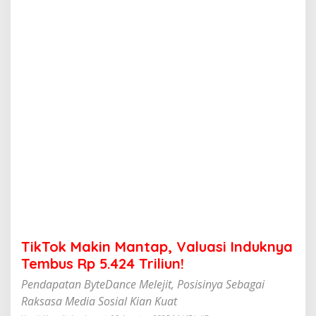
n
M
a
n
t
a
p
,
V
a
l
u
a
s
i
I
n
d
u
TikTok Makin Mantap, Valuasi Induknya
k
n
Tembus Rp 5.424 Triliun!
y
Pendapatan ByteDance Melejit, Posisinya Sebagai
a
T
Raksasa Media Sosial Kian Kuat
e