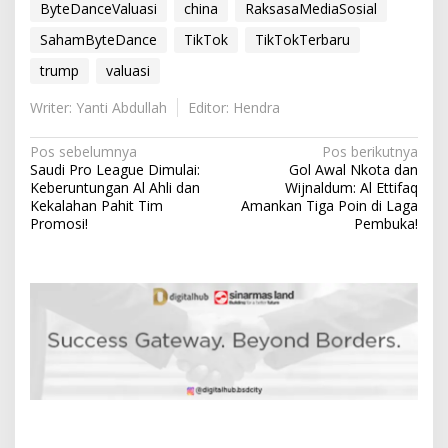
ByteDanceValuasi
china
RaksasaMediaSosial
SahamByteDance
TikTok
TikTokTerbaru
trump
valuasi
Writer: Yanti Abdullah
Editor: Hendra
N
Pos sebelumnya
Pos berikutnya
Saudi Pro League Dimulai:
Gol Awal Nkota dan
a
Keberuntungan Al Ahli dan
Wijnaldum: Al Ettifaq
v
Kekalahan Pahit Tim
Amankan Tiga Poin di Laga
Promosi!
Pembuka!
i
g
a
s
i
p
o
s