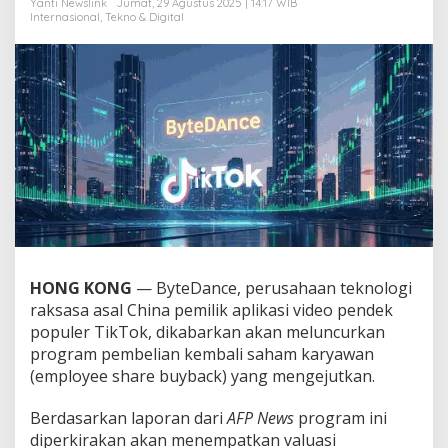
Yanti Newslink
Jumat, 29 Agustus 2025 | 14:17 WIB
m
Internasional
,
Tekno & Digital
b
u
s
R
p
5
.
4
2
4
T
r
i
l
i
HONG KONG
— ByteDance, perusahaan teknologi
u
raksasa asal China pemilik aplikasi video pendek
n
populer TikTok, dikabarkan akan meluncurkan
!
program pembelian kembali saham karyawan
(employee share buyback) yang mengejutkan.
Berdasarkan laporan dari
AFP News
program ini
diperkirakan akan menempatkan valuasi