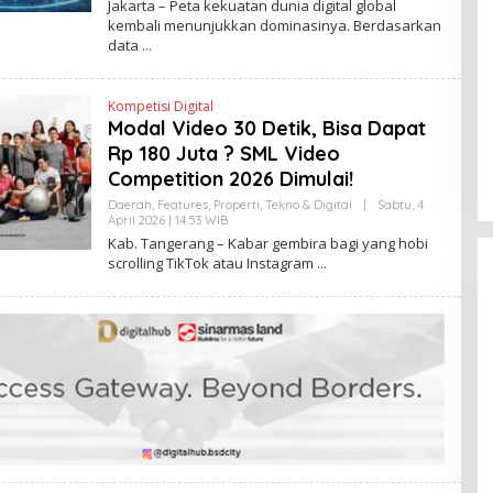
Jakarta – Peta kekuatan dunia digital global
N
E
kembali menunjukkan dominasinya. Berdasarkan
K
H
data
H
E
N
D
Kompetisi Digital
R
A
Modal Video 30 Detik, Bisa Dapat
N
Rp 180 Juta ? SML Video
E
W
Competition 2026 Dimulai!
S
L
Daerah
,
Features
,
Properti
,
Tekno & Digital
|
Sabtu, 4
I
April 2026 | 14:53 WIB
O
N
L
Kab. Tangerang – Kabar gembira bagi yang hobi
K
E
scrolling TikTok atau Instagram
H
H
E
N
D
R
A
N
E
W
S
L
I
N
K