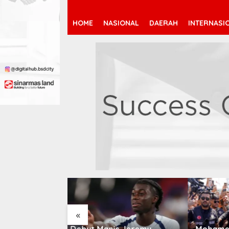
HOME
NASIONAL
DAERAH
INTERNASI
«
 Jeremy
Mohamed Salah Berlabuh
Pendaf