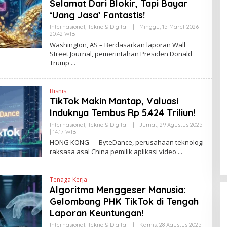
Selamat Dari Blokir, Tapi Bayar
N
E
‘Uang Jasa’ Fantastis!
W
S
Internasional
,
Tekno & Digital
|
Minggu, 15 Maret 2026 |
L
20:42 WIB
O
I
L
Washington, AS – Berdasarkan laporan Wall
N
E
Street Journal, pemerintahan Presiden Donald
K
H
Trump
H
E
N
D
Bisnis
R
A
TikTok Makin Mantap, Valuasi
N
Induknya Tembus Rp 5.424 Triliun!
E
W
Internasional
,
Tekno & Digital
|
Jumat, 29 Agustus 2025
S
| 14:17 WIB
O
L
L
I
HONG KONG — ByteDance, perusahaan teknologi
E
N
raksasa asal China pemilik aplikasi video
H
K
Y
A
N
Tenaga Kerja
T
Algoritma Menggeser Manusia:
I
N
Gelombang PHK TikTok di Tengah
E
W
Laporan Keuntungan!
S
L
Internasional
,
Tekno & Digital
|
Kamis, 28 Agustus 2025