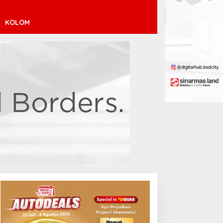
KOLOM
inícius Júnior ke Arsenal:
ransfer Penuh Risiko
Debut Manis Jeremy