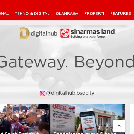
ONAL
TEKNO & DIGITAL
OLAHRAGA
PROPERTI
FEATURES
V
T
»
taran Istana Dibuka,
Suara Arab Michigan Ubah