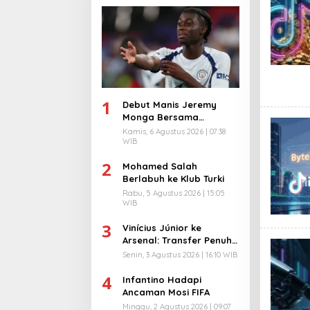
1
Debut Manis Jeremy
Monga Bersama
Manchester City
Kamis, 6 Agustus 2026 | 07:38
WIB
2
Mohamed Salah
Berlabuh ke Klub Turki
Rabu, 5 Agustus 2026 | 15:05
WIB
3
Vinícius Júnior ke
Arsenal: Transfer Penuh
Risiko
Senin, 3 Agustus 2026 | 16:10 WIB
4
Infantino Hadapi
Ancaman Mosi FIFA
Minggu, 2 Agustus 2026 | 09:07