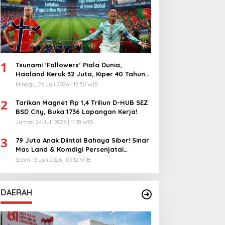
1
Tsunami ‘Followers’ Piala Dunia,
Haaland Keruk 32 Juta, Kiper 40 Tahun
Bikin Geger!
Minggu, 26 Juli 2026 | 12:50 WIB
2
Tarikan Magnet Rp 1,4 Triliun D-HUB SEZ
BSD City, Buka 1736 Lapangan Kerja!
Jumat, 24 Juli 2026 | 11:38 WIB
3
79 Juta Anak Diintai Bahaya Siber! Sinar
Mas Land & Komdigi Persenjatai
Ratusan Guru!
Senin, 13 Juli 2026 | 09:12 WIB
DAERAH