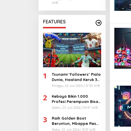
WIB
FEATURES
1
Tsunami ‘Followers’ Piala
Dunia, Haaland Keruk 32
Juta, Kiper 40 Tahun
Minggu, 26 Juli 2026 | 12:50 WIB
Bikin Geger!
2
Kebaya Bikin 1.000
Profesi Perempuan Bisa
Menyatu di Arena
Sabtu, 25 Juli 2026 | 09:47 WIB
Komunikasi Global!
3
Raih Golden Boot
Beruntun, Mbappe Resmi
Kunci Takhta Top Skor
Rabu, 22 Juli 2026 | 10:31 WIB