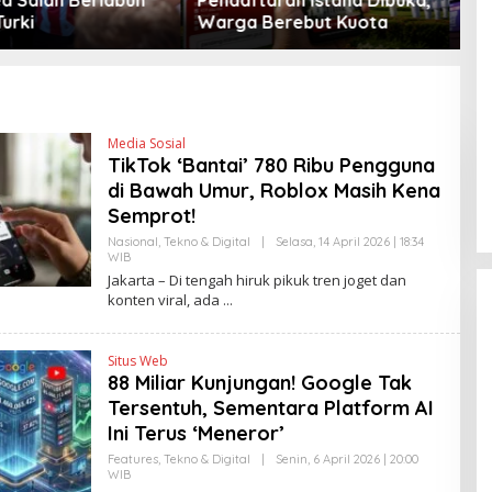
Berebut Kuota
Peta Politik AS
Media Sosial
TikTok ‘Bantai’ 780 Ribu Pengguna
di Bawah Umur, Roblox Masih Kena
Semprot!
Nasional
,
Tekno & Digital
|
Selasa, 14 April 2026 | 18:34
WIB
O
L
Jakarta – Di tengah hiruk pikuk tren joget dan
E
konten viral, ada
H
H
E
N
Situs Web
D
88 Miliar Kunjungan! Google Tak
R
A
Tersentuh, Sementara Platform AI
N
E
Ini Terus ‘Meneror’
W
S
Features
,
Tekno & Digital
|
Senin, 6 April 2026 | 20:00
L
WIB
O
I
L