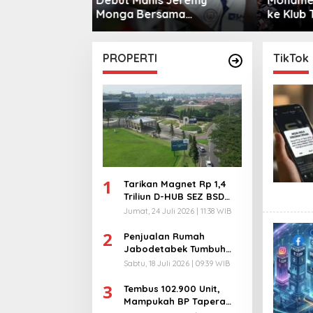
sama
ke Klub Turki
Warga 
City
PROPERTI
TikTok
1
Tarikan Magnet Rp 1,4
Triliun D-HUB SEZ BSD
City, Buka 1736
Jumat, 24 Juli 2026 | 11:38 WIB
Lapangan Kerja!
2
Penjualan Rumah
Jabodetabek Tumbuh
94%! Developer
Sabtu, 18 Juli 2026 | 09:39 WIB
Langsung Lempar Diskon
3
Ekstra
Tembus 102.900 Unit,
Mampukah BP Tapera