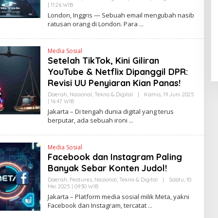
I
| 11:26 WIB
O
N
L
London, Inggris — Sebuah email mengubah nasib
K
E
ratusan orang di London. Para
Pendaftaran Istana Dibuka,
H
H
Warga Berebut Kuota
E
N
Di Daerah, Nasional
|
Rabu, 5 Agustus 2026 |
Media Sosial
D
09:13 WIB
Setelah TikTok, Kini Giliran
R
A
YouTube & Netflix Dipanggil DPR:
N
E
Revisi UU Penyiaran Kian Panas!
W
S
Daerah
,
Nasional
,
Tekno & Digital
|
Kamis, 19 Juni 2025
L
| 16:47 WIB
O
I
L
Jakarta – Di tengah dunia digital yang terus
N
E
berputar, ada sebuah ironi
K
H
Y
A
N
Media Sosial
T
Facebook dan Instagram Paling
I
N
Banyak Sebar Konten Judol!
E
W
Daerah
,
Features
,
Nasional
,
Tekno & Digital
|
Sabtu, 10
S
Mei 2025 | 09:30 WIB
O
L
L
Jakarta – Platform media sosial milik Meta, yakni
I
E
N
Facebook dan Instagram, tercatat
H
K
Y