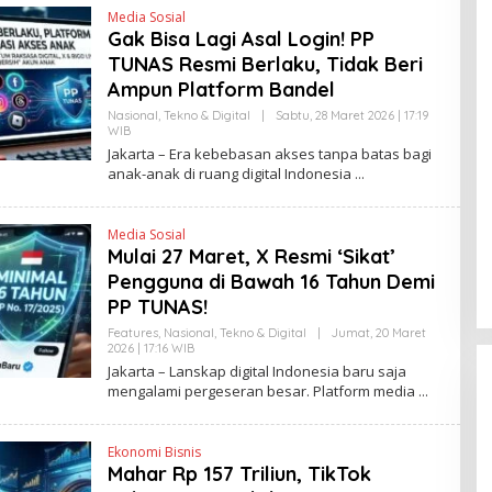
Media Sosial
Gak Bisa Lagi Asal Login! PP
TUNAS Resmi Berlaku, Tidak Beri
Ampun Platform Bandel
Nasional
,
Tekno & Digital
|
Sabtu, 28 Maret 2026 | 17:19
WIB
O
L
Jakarta – Era kebebasan akses tanpa batas bagi
E
anak-anak di ruang digital Indonesia
H
H
E
N
Media Sosial
D
Mulai 27 Maret, X Resmi ‘Sikat’
R
A
Pengguna di Bawah 16 Tahun Demi
N
E
PP TUNAS!
W
S
Features
,
Nasional
,
Tekno & Digital
|
Jumat, 20 Maret
L
2026 | 17:16 WIB
O
I
L
Jakarta – Lanskap digital Indonesia baru saja
N
E
mengalami pergeseran besar. Platform media
K
H
H
E
N
Ekonomi Bisnis
D
Mahar Rp 157 Triliun, TikTok
R
A