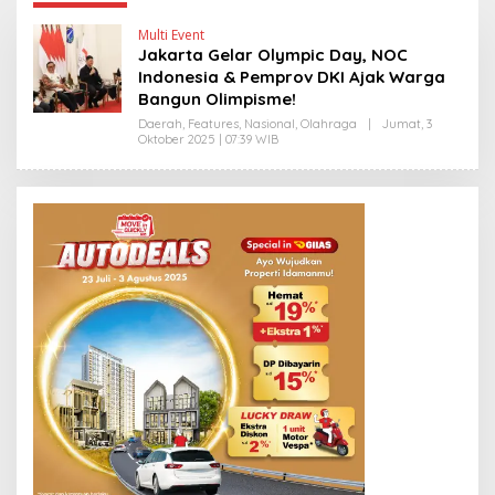
Multi Event
Jakarta Gelar Olympic Day, NOC
Indonesia & Pemprov DKI Ajak Warga
Bangun Olimpisme!
Daerah
,
Features
,
Nasional
,
Olahraga
|
Jumat, 3
Oktober 2025 | 07:39 WIB
O
L
E
H
H
E
N
D
R
A
N
E
W
S
L
I
N
K