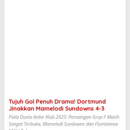
n
u
h
D
r
a
m
a
!
D
o
r
t
m
u
n
d
J
i
Tujuh Gol Penuh Drama! Dortmund
n
a
Jinakkan Mamelodi Sundowns 4-3
k
Piala Dunia Antar Klub 2025: Persaingan Grup F Masih
k
a
Sangat Terbuka, Mamelodi Sundowns dan Fluminense
n