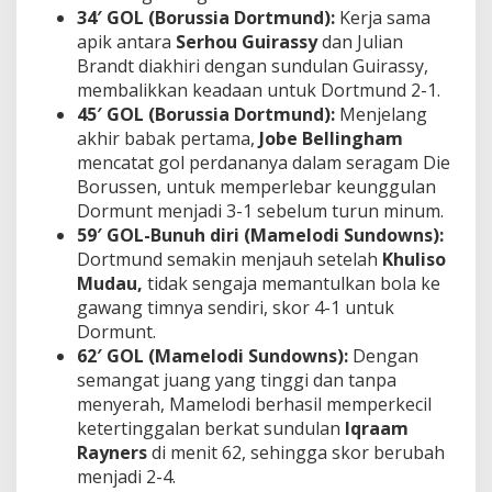
34′ GOL (Borussia Dortmund):
Kerja sama
apik antara
Serhou Guirassy
dan Julian
Brandt diakhiri dengan sundulan Guirassy,
membalikkan keadaan untuk Dortmund 2-1.
45′ GOL (Borussia Dortmund):
Menjelang
akhir babak pertama,
Jobe Bellingham
mencatat gol perdananya dalam seragam Die
Borussen, untuk memperlebar keunggulan
Dormunt menjadi 3-1 sebelum turun minum.
59′ GOL-Bunuh diri (Mamelodi Sundowns):
Dortmund semakin menjauh setelah
Khuliso
Mudau,
tidak sengaja memantulkan bola ke
gawang timnya sendiri, skor 4-1 untuk
Dormunt.
62′ GOL (Mamelodi Sundowns):
Dengan
semangat juang yang tinggi dan tanpa
menyerah, Mamelodi berhasil memperkecil
ketertinggalan berkat sundulan
Iqraam
Rayners
di menit 62, sehingga skor berubah
menjadi 2-4.