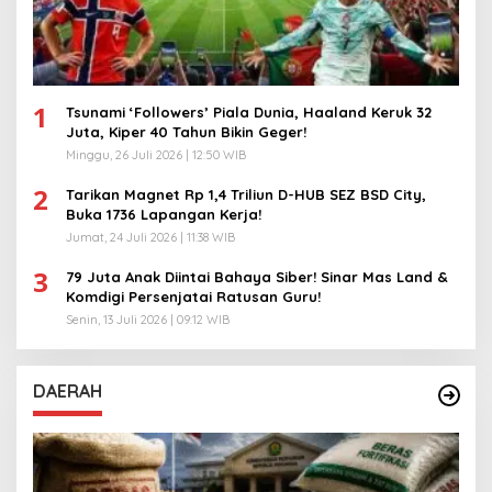
1
Tsunami ‘Followers’ Piala Dunia, Haaland Keruk 32
Juta, Kiper 40 Tahun Bikin Geger!
Minggu, 26 Juli 2026 | 12:50 WIB
2
Tarikan Magnet Rp 1,4 Triliun D-HUB SEZ BSD City,
Buka 1736 Lapangan Kerja!
Jumat, 24 Juli 2026 | 11:38 WIB
3
79 Juta Anak Diintai Bahaya Siber! Sinar Mas Land &
Komdigi Persenjatai Ratusan Guru!
Senin, 13 Juli 2026 | 09:12 WIB
DAERAH