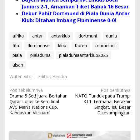
Juniors 2-1, Amankan Tiket Babak 16 Besar
Debut Pahit Dortmund di Piala Dunia Antar
Klub: Ditahan Imbang Fluminense 0-0!
afrika
antar
antarklub
dortmunt
dunia
fifa
fluminense
klub
Korea
mamelodi
piala
pialadunia
pialaduniaantarklub2025
ulsan
Writer: Vito
Editor: Hendra
N
Pos sebelumnya
Pos berikutnya
Drama 5 Set! Juara Bertahan
NATO Tunduk pada Trump:
a
Qatar Lolos ke Semifinal
KTT Termahal Berakhir
v
AVC Men’s Nations Cup,
Singkat, Isu Besar
Kandaskan Vietnam!
Dikesampingkan
i
g
a