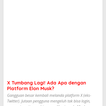
g
i
!
A
d
a
A
p
a
d
e
n
g
a
n
P
l
a
t
X Tumbang Lagi! Ada Apa dengan
f
o
Platform Elon Musk?
r
Gangguan besar kembali melanda platform X (eks-
m
E
Twitter). Jutaan pengguna mengeluh tak bisa login,
l