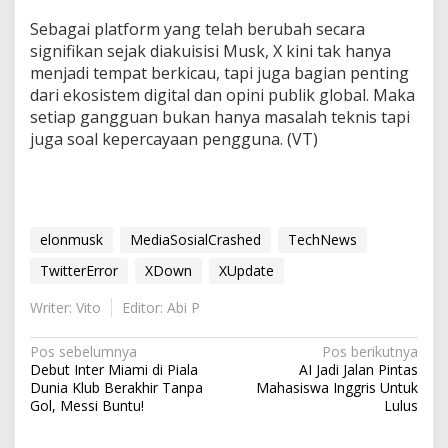
Sebagai platform yang telah berubah secara
signifikan sejak diakuisisi Musk, X kini tak hanya
menjadi tempat berkicau, tapi juga bagian penting
dari ekosistem digital dan opini publik global. Maka
setiap gangguan bukan hanya masalah teknis tapi
juga soal kepercayaan pengguna. (VT)
elonmusk
MediaSosialCrashed
TechNews
TwitterError
XDown
XUpdate
Writer: Vito
Editor: Abi P
N
Pos sebelumnya
Pos berikutnya
Debut Inter Miami di Piala
AI Jadi Jalan Pintas
a
Dunia Klub Berakhir Tanpa
Mahasiswa Inggris Untuk
v
Gol, Messi Buntu!
Lulus
i