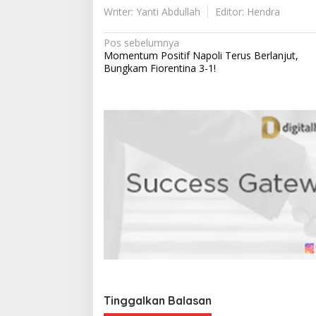
Writer: Yanti Abdullah
Editor: Hendra
N
Pos sebelumnya
Momentum Positif Napoli Terus Berlanjut,
a
Bungkam Fiorentina 3-1!
v
i
g
a
s
i
p
o
s
Tinggalkan Balasan