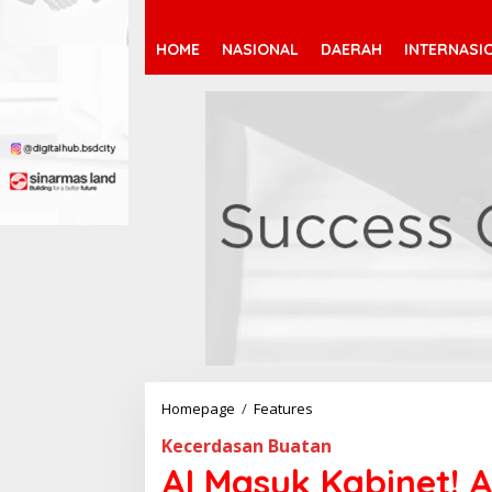
HOME
NASIONAL
DAERAH
INTERNASI
Homepage
/
Features
A
I
Kecerdasan Buatan
M
a
AI Masuk Kabinet! A
s