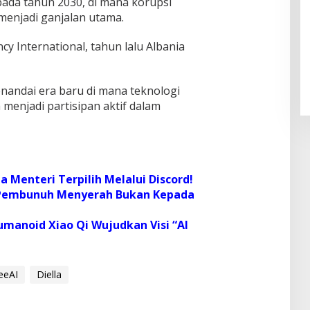
pada tahun 2030, di mana korupsi
 menjadi ganjalan utama.
Pendaftaran Istana Dibuka,
y International, tahun lalu Albania
Warga Berebut Kuota
Di Daerah, Nasional
|
Rabu, 5 Agustus 2026 |
09:13 WIB
nandai era baru di mana teknologi
a menjadi partisipan aktif dalam
na Menteri Terpilih Melalui Discord!
: Pembunuh Menyerah Bukan Kepada
Humanoid Xiao Qi Wujudkan Visi “AI
eeAI
Diella