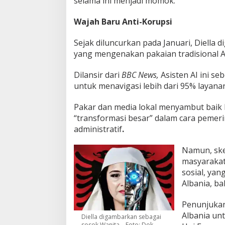
selama ini menjadi momok.
Wajah Baru Anti-Korupsi
Sejak diluncurkan pada Januari, Diella
yang mengenakan pakaian tradisional A
Dilansir dari
BBC News,
Asisten AI ini s
untuk menavigasi lebih dari 95% layanan
Pakar dan media lokal menyambut baik 
“transformasi besar” dalam cara pemer
administratif
.
Namun, ske
masyarakat
sosial, yan
Albania, ba
Penunjukan
Albania un
Diella digambarkan sebagai
sosok Wanita – Foto: Dok.