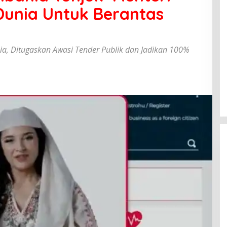
 Dunia Untuk Berantas
ania, Ditugaskan Awasi Tender Publik dan Jadikan 100%