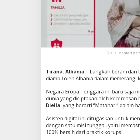
e
n
t
e
r
i
'
D
i
Diella, Menteri pe
g
i
t
Tirana, Albania
– Langkah berani dan 
a
diambil oleh Albania dalam memerangi k
l
P
e
Negara Eropa Tenggara ini baru saja m
r
dunia yang diciptakan oleh kecerdasan 
t
Diella
yang berarti “Matahari” dalam ba
a
m
a
Asisten digital ini ditugaskan untuk me
d
dengan satu misi tunggal, yaitu memas
i
100% bersih dari praktik korupsi.
D
u