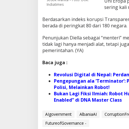
Uni Eropa 
Indiatimes
sering kali
Berdasarkan indeks korupsi Transparenc
berada di peringkat 80 dari 180 negara.
Penunjukan Diella sebagai “menteri” me
tidak lagi hanya menjadi alat, tetapi jug
pemerintahan. (YA)
Baca juga :
Revolusi Digital di Nepal: Perda
Pengepungan ala ‘Terminator’
Polisi, Melainkan Robot!
Bukan Lagi Fiksi Ilmiah: Robot 
Enabled” di DNA Master Class
AIgovernment
AlbaniaAI
CorruptionFr
FutureofGovernance -