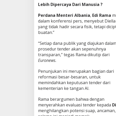
Lebih Dipercaya Dari Manusia ?
n
i
a
Perdana Menteri Albania
,
Edi Rama
me
U
dalam konferensi pers, menyebut Diell
n
yang tidak hadir secara fisik, tetapi dic
t
buatan.”
u
k
B
“Setiap dana publik yang diajukan dala
e
prosedur tender akan sepenuhnya
r
transparan,” tegas Rama dikutip dari
a
Euronews.
n
t
a
Penunjukan ini merupakan bagian dari
s
reformasi besar-besaran, untuk
K
memindahkan keputusan tender dari
o
kementerian ke tangan AI.
r
u
p
Rama berargumen bahwa dengan
s
menyerahkan evaluasi tender kepada
Di
i
menghilangkan potensi suap, ancaman, 
!