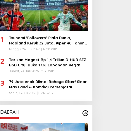
1
Tsunami ‘Followers’ Piala Dunia,
Haaland Keruk 32 Juta, Kiper 40 Tahun
Bikin Geger!
Minggu, 26 Juli 2026 | 12:50 WIB
2
Tarikan Magnet Rp 1,4 Triliun D-HUB SEZ
BSD City, Buka 1736 Lapangan Kerja!
Jumat, 24 Juli 2026 | 11:38 WIB
3
79 Juta Anak Diintai Bahaya Siber! Sinar
Mas Land & Komdigi Persenjatai
Ratusan Guru!
Senin, 13 Juli 2026 | 09:12 WIB
DAERAH