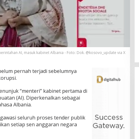
merintahan AI, masuk kabinet Albania - Foto: Dok. @kosovo_update via X
belum pernah terjadi sebelumnya
orupsi.
enunjuk “menteri” kabinet pertama di
buatan (AI). Diperkenalkan sebagai
hasa Albania.
ngawasi seluruh proses tender publik
tikan setiap sen anggaran negara