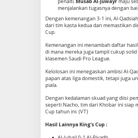
penalti.
Musab Al-Juwayr
maju seb
menjalankan tugasnya dengan bai
Dengan kemenangan 3-1 ini, Al-Qadsia
dari tim kasta kedua dan memastikan dir
Cup.
Kemenangan ini menambah daftar hasil p
di mana mereka juga tampil cukup soli
klasemen Saudi Pro League.
Kelolosan ini menegaskan ambisi Al-Qad
papan atas liga domestik, tetapi juga u
piala.
Dengan kedalaman skuad yang diisi p
seperti Nacho, tim dari Khobar ini siap 
Cup tahun ini. (VT)
Hasil Lainnya King’s Cup :
Al-Jubail 0-1 Al-Riyadh