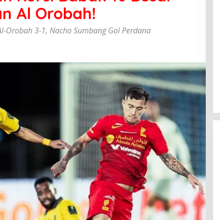
n Al Orobah!
 Al-Orobah 3-1, Nacho Sumbang Gol Perdana