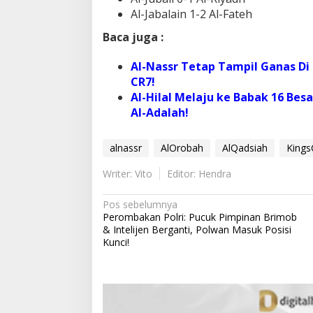
Al-Jabalain 1-2 Al-Fateh
Baca juga :
Al-Nassr Tetap Tampil Ganas Di 
CR7!
Al-Hilal Melaju ke Babak 16 Bes
Al-Adalah!
alnassr
AlOrobah
AlQadsiah
Kings
Writer: Vito
Editor: Hendra
N
Pos sebelumnya
Perombakan Polri: Pucuk Pimpinan Brimob
a
& Intelijen Berganti, Polwan Masuk Posisi
v
Kunci!
i
g
a