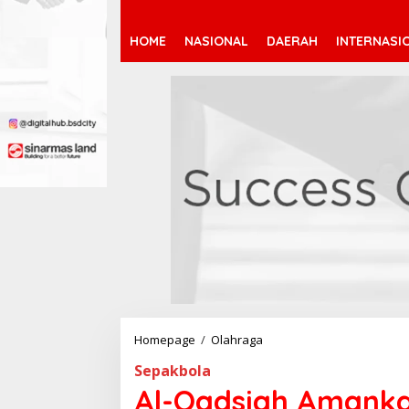
HOME
NASIONAL
DAERAH
INTERNASI
Homepage
/
Olahraga
A
l
Sepakbola
-
Q
Al-Qadsiah Amanka
a