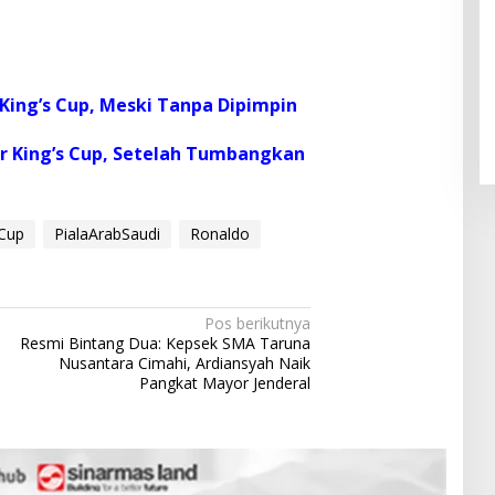
Pendaftaran Istana Dibuka,
Warga Berebut Kuota
King’s Cup, Meski Tanpa Dipimpin
Di Daerah, Nasional
|
Rabu, 5 Agustus 2026 |
09:13 WIB
ar King’s Cup, Setelah Tumbangkan
Cup
PialaArabSaudi
Ronaldo
Pos berikutnya
Resmi Bintang Dua: Kepsek SMA Taruna
Nusantara Cimahi, Ardiansyah Naik
Pangkat Mayor Jenderal