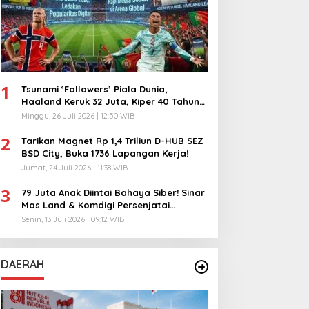
1
Tsunami ‘Followers’ Piala Dunia,
Haaland Keruk 32 Juta, Kiper 40 Tahun
Bikin Geger!
Minggu, 26 Juli 2026 | 12:50 WIB
2
Tarikan Magnet Rp 1,4 Triliun D-HUB SEZ
BSD City, Buka 1736 Lapangan Kerja!
Jumat, 24 Juli 2026 | 11:38 WIB
3
79 Juta Anak Diintai Bahaya Siber! Sinar
Mas Land & Komdigi Persenjatai
Ratusan Guru!
Senin, 13 Juli 2026 | 09:12 WIB
DAERAH