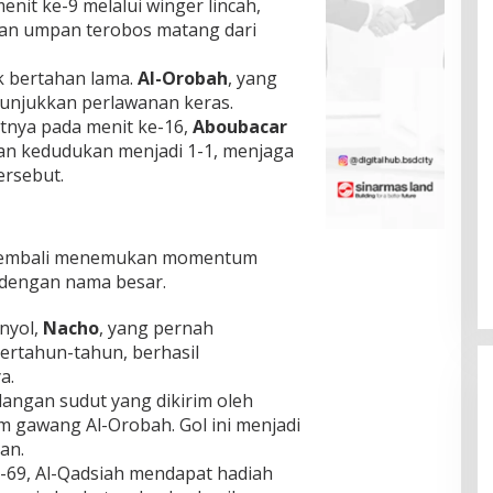
nit ke-9 melalui winger lincah,
an umpan terobos matang dari
k bertahan lama.
Al-Orobah
, yang
unjukkan perlawanan keras.
atnya pada menit ke-16,
Aboubacar
n kedudukan menjadi 1-1, menjaga
ersebut.
h kembali menemukan momentum
n dengan nama besar.
nyol,
Nacho
, yang pernah
ertahun-tahun, berhasil
a.
dangan sudut yang dikirim oleh
m gawang Al-Orobah. Gol ini menjadi
gan.
e-69, Al-Qadsiah mendapat hadiah