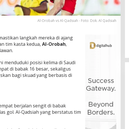
Al-Orobah vs Al-Qadsiah - Foto: Dok. Al Qadsiah
astikan langkah mereka di ajang
an tim kasta kedua,
Al-Orobah
,
lawan.
 menduduki posisi kelima di Saudi
at di babak 16 besar, sekaligus
kan bagi skuad yang berbasis di
empat berjalan sengit di babak
las gol. Al-Qadsiah yang berstatus tim