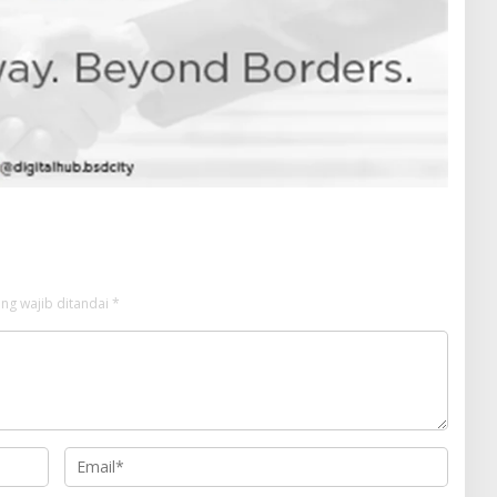
ng wajib ditandai
*