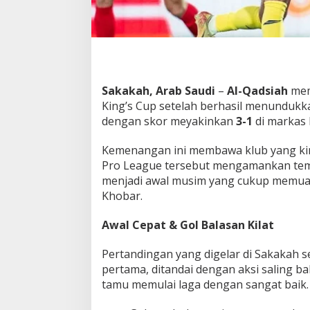
e
s
a
r
S
e
t
Sakakah, Arab Saudi
–
Al-Qadsiah
mem
e
King’s Cup setelah berhasil menundukk
l
dengan skor meyakinkan
3-1
di markas 
a
h
T
Kemenangan ini membawa klub yang kini
u
Pro League tersebut mengamankan temp
m
menjadi awal musim yang cukup memuas
b
Khobar.
a
n
g
Awal Cepat & Gol Balasan Kilat
k
a
Pertandingan yang digelar di Sakakah s
n
pertama, ditandai dengan aksi saling ba
A
tamu memulai laga dengan sangat baik.
l
O
r