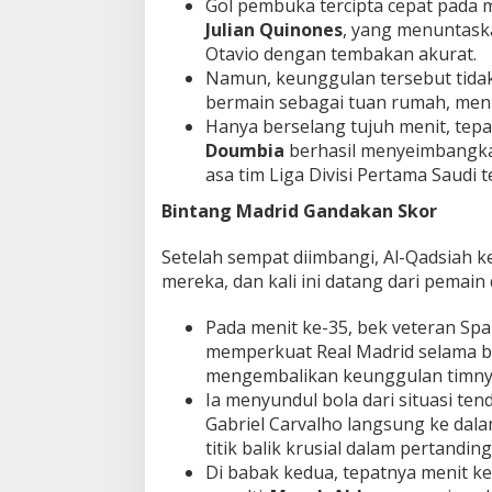
Gol pembuka tercipta cepat pada me
o
Julian Quinones
, yang menuntask
b
Otavio dengan tembakan akurat.
a
Namun, keunggulan tersebut tida
h
!
bermain sebagai tuan rumah, men
Hanya berselang tujuh menit, tep
Doumbia
berhasil menyeimbangka
asa tim Liga Divisi Pertama Saudi t
Bintang Madrid Gandakan Skor
Setelah sempat diimbangi, Al-Qadsia
mereka, dan kali ini datang dari pemai
Pada menit ke-35, bek veteran Spa
memperkuat Real Madrid selama b
mengembalikan keunggulan timny
Ia menyundul bola dari situasi ten
Gabriel Carvalho langsung ke dala
titik balik krusial dalam pertandin
Di babak kedua, tepatnya menit k