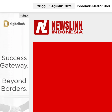
L
e
Minggu, 9 Agustus 2026
Pedoman Media Siber
w
a
tutup
t
i
k
e
k
o
n
t
e
n