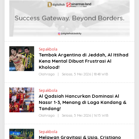
H
S
H
L
E
I
N
N
D
K
R
A
N
E
W
S
L
Sepakbola
I
Tembok Argentina di Jeddah, Al Ittihad
N
Kena Mental Dibuat Frustrasi Al
K
Kholood!
Olahraga
|
Selasa, 5 Mei 2026 | 18:48 WIB
O
L
E
H
Sepakbola
H
Al Qadsiah Hancurkan Dominasi Al
E
N
Nassr 1-3, Menang di Laga Kandang &
D
Tandang!
R
A
Olahraga
|
Selasa, 5 Mei 2026 | 16:15 WIB
O
N
L
E
E
W
H
S
Sepakbola
H
L
Melawan Gravitasi & Usia, Cristiano
E