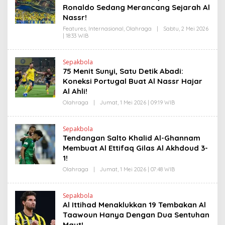
I
N
Ronaldo Sedang Merancang Sejarah Al
N
D
K
Nassr!
R
A
Features
,
Internasional
,
Olahraga
|
Sabtu, 2 Mei 2026
N
| 18:33 WIB
O
E
L
W
E
S
H
L
Sepakbola
H
I
75 Menit Sunyi, Satu Detik Abadi:
E
N
N
Koneksi Portugal Buat Al Nassr Hajar
K
D
Al Ahli!
R
A
Olahraga
|
Jumat, 1 Mei 2026 | 09:19 WIB
O
N
L
E
E
W
H
S
Sepakbola
H
L
Tendangan Salto Khalid Al-Ghannam
E
I
N
Membuat Al Ettifaq Gilas Al Akhdoud 3-
N
D
K
1!
R
A
Olahraga
|
Jumat, 1 Mei 2026 | 07:48 WIB
O
N
L
E
E
W
H
S
Sepakbola
H
L
Al Ittihad Menaklukkan 19 Tembakan Al
E
I
N
Taawoun Hanya Dengan Dua Sentuhan
N
D
K
Maut!