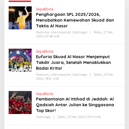
Sepakbola
Penghargaan SPL 2025/2026,
Menobatkan Kemewahan Skuad dan
Taktis Al Nassr
Features
,
Internasional
,
Olahraga
|
Rabu, 27 Mei
2026 | 07:48 WIB
O
L
E
H
Sepakbola
H
Euforia Skuad Al Nassr Menjemput
E
N
Takdir Juara, Setelah Menaklukkan
D
Badai Kritis!
R
A
Features
,
Internasional
,
Olahraga
|
Sabtu, 23 Mei
N
2026 | 18:32 WIB
O
E
L
W
E
S
H
L
Sepakbola
H
I
Pembantaian Al Ittihad di Jeddah: Al
E
N
N
Qadsiah Antar Julian ke Singgasana
K
D
Top Skor!
R
A
Olahraga
|
Sabtu, 23 Mei 2026 | 09:11 WIB
O
N
L
E
E
W