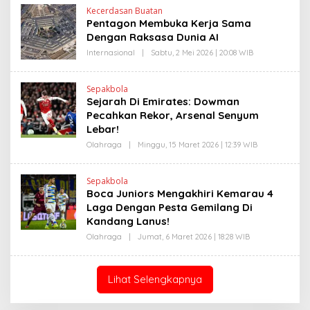
H
Kecerdasan Buatan
R
Pentagon Membuka Kerja Sama
V
I
Dengan Raksasa Dunia AI
T
O
Internasional
|
Sabtu, 2 Mei 2026 | 20:08 WIB
O
L
E
H
Sepakbola
R
Sejarah Di Emirates: Dowman
V
I
Pecahkan Rekor, Arsenal Senyum
T
Lebar!
O
Olahraga
|
Minggu, 15 Maret 2026 | 12:39 WIB
O
L
E
H
Sepakbola
R
Boca Juniors Mengakhiri Kemarau 4
V
I
Laga Dengan Pesta Gemilang Di
T
Kandang Lanus!
O
Olahraga
|
Jumat, 6 Maret 2026 | 18:28 WIB
O
L
E
H
R
Lihat Selengkapnya
V
I
T