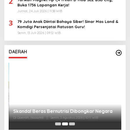
2
Buka 1736 Lapangan Kerja!
Jumat, 24 Juli 2026 | 11:38 WIB
3
79 Juta Anak Diintai Bahaya Siber! Sinar Mas Land &
Komdigi Persenjatai Ratusan Guru!
Senin, 13 Juli 2026 | 09:12 WIB
DAERAH
A
Skandal Beras Bernutrisi Dibongkar Negara
T
Di Daerah, Nasional
|
Senin, 3 Agustus 2026 | 10:11 WIB
Di