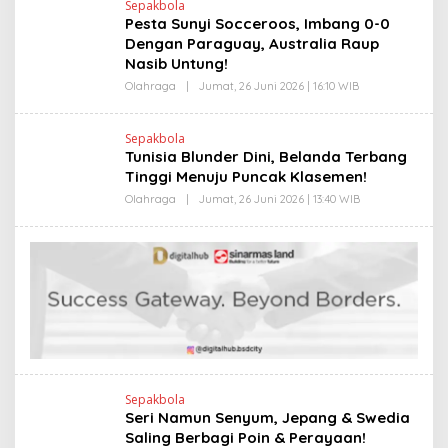
Sepakbola
R
Pesta Sunyi Socceroos, Imbang 0-0
V
I
Dengan Paraguay, Australia Raup
T
Nasib Untung!
O
Olahraga
|
Jumat, 26 Juni 2026 | 16:10 WIB
O
L
E
H
Sepakbola
R
Tunisia Blunder Dini, Belanda Terbang
V
I
Tinggi Menuju Puncak Klasemen!
T
O
Olahraga
|
Jumat, 26 Juni 2026 | 13:40 WIB
O
L
E
H
R
V
I
T
O
Sepakbola
Seri Namun Senyum, Jepang & Swedia
Saling Berbagi Poin & Perayaan!