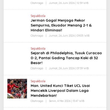
Olahraga
|
Jumat, 26 Juni 2026 | 12:39 WIB
O
L
E
H
Sepakbola
R
Jerman Gagal Menjaga Rekor
V
I
Sempurna, Ekuador Menang 2-1 &
T
Hindari Eliminasi!
O
Olahraga
|
Jumat, 26 Juni 2026 | 09:05 WIB
O
L
E
H
Sepakbola
R
Sejarah di Philadelphia, Tusuk Curacao
V
I
0-2, Pantai Gading Tancap Kaki di 32
T
Besar!
O
Olahraga
|
Jumat, 26 Juni 2026 | 07:39 WIB
O
L
E
H
Sepakbola
R
Man. United Kunci Tiket UCL Usai
V
I
Mencekik Liverpool Dalam Laga
T
Mendebarkan!
O
Olahraga
|
Senin, 4 Mei 2026 | 13:47 WIB
O
L
E