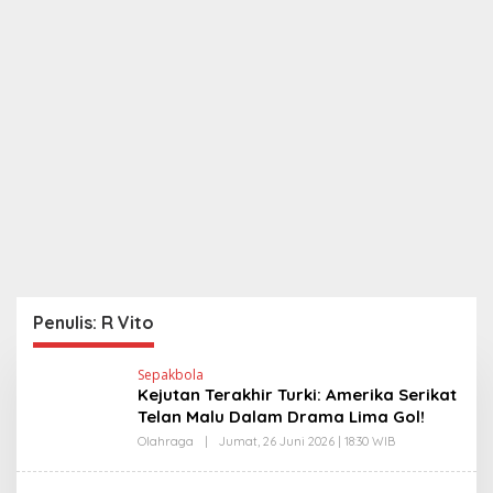
Penulis:
R Vito
Sepakbola
Kejutan Terakhir Turki: Amerika Serikat
Telan Malu Dalam Drama Lima Gol!
Olahraga
|
Jumat, 26 Juni 2026 | 18:30 WIB
O
L
E
H