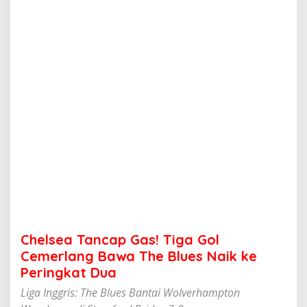
c
a
p
G
a
s
!
T
i
g
a
G
o
l
C
e
m
e
r
Chelsea Tancap Gas! Tiga Gol
l
a
Cemerlang Bawa The Blues Naik ke
n
Peringkat Dua
g
B
Liga Inggris: The Blues Bantai Wolverhampton
a