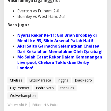
Hasil lainnya Liga Inggris :
Everton vs Fulham: 2-0
Burnley vs West Ham: 2-3
Baca juga :
Nyaris Rekor Ke-11: Gol Brian Brobbey di
Menit ke-93, Bikin Arsenal Patah Hati!
Aksi Salto Garnacho Selamatkan Chelsea
Dari Kekalahan Memalukan Oleh Qarabag!
Mo Salah Catat Rekor Dalam Kemenangan
Liverpool, Chelsea Taklukkan Derby
London!
Chelsea
EnzoMaresca
inggris
JoaoPedro
LigaPremier
PedroNeto
theblues
Wolverhampton
Writer: Abi P
Editor: H.A Putra