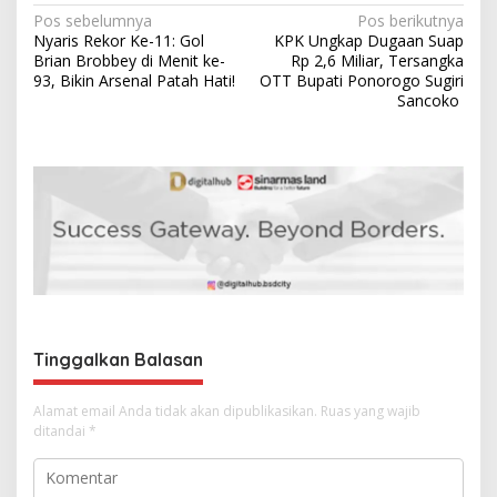
N
Pos sebelumnya
Pos berikutnya
Nyaris Rekor Ke-11: Gol
KPK Ungkap Dugaan Suap
a
Brian Brobbey di Menit ke-
Rp 2,6 Miliar, Tersangka
v
93, Bikin Arsenal Patah Hati!
OTT Bupati Ponorogo Sugiri
Sancoko
i
g
a
s
i
p
o
s
Tinggalkan Balasan
Alamat email Anda tidak akan dipublikasikan.
Ruas yang wajib
ditandai
*