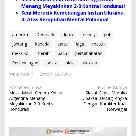
Menang Meyakinkan 2-0 Kontra Honduras!
Seni Meracik Kemenangan Instan Ukraina,
di Atas Kerapuhan Mental Polandia!
amerika
Denmark​
dunia
friendly
gol
jantung
kanada
kartu
laga
match
meksiko
merah
pacu
persahabatan
Pertandingan
pesta
piala
ukraina
Writer: Abi P
Editor: H.A Putra
N
Pos sebelumnya
Pos berikutnya
Messi Masih Cedera Ketika
Siasat Cepat Maroko
a
Argentina Menang
Dipaksa Berbagi Angka
v
Meyakinkan 2-0 Kontra
Dengan Karakter Kuat
Honduras!
Norwegia!
i
g
a