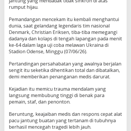
jantung yang mendadak tidak sinkron di atas
b
rumput hijau.
a
t
Pemandangan mencekam itu kembali menghantui
a
l
dunia, saat gelandang legendaris tim nasional
k
Denmark, Christian Eriksen, tiba-tiba memegangi
a
dadanya dan kolaps di tengah lapangan pada menit
n
ke-64 dalam laga uji coba melawan Ukraina di
!
Stadion Odense, Minggu (07/06/26).
Pertandingan persahabatan yang awalnya berjalan
sengit itu seketika dihentikan total dan dibatalkan,
demi memberikan penanganan medis darurat.
Kejadian itu memicu trauma mendalam yang
langsung membubung tinggi di benak para
pemain, staf, dan penonton.
Beruntung, keajaiban medis dan respons cepat alat
pacu jantung buatan yang tertanam di tubuhnya
berhasil mencegah tragedi lebih jauh.