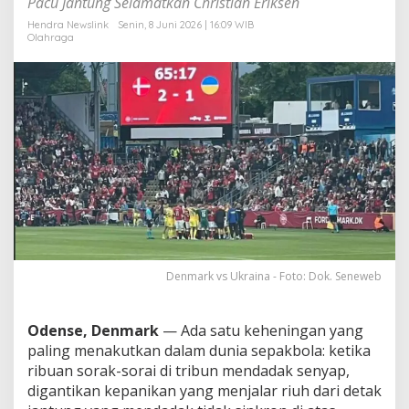
Pacu Jantung Selamatkan Christian Eriksen
i
)
Hendra Newslink
Senin, 8 Juni 2026 | 16:09 WIB
Olahraga
,
L
a
g
a
D
e
n
m
a
r
k
v
s
U
Denmark vs Ukraina - Foto: Dok. Seneweb
k
r
a
Odense, Denmark
— Ada satu keheningan yang
i
paling menakutkan dalam dunia sepakbola: ketika
n
ribuan sorak-sorai di tribun mendadak senyap,
a
D
digantikan kepanikan yang menjalar riuh dari detak
i