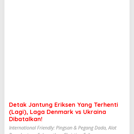
n
g
E
r
i
k
s
e
n
Y
a
n
g
T
e
r
h
e
n
Detak Jantung Eriksen Yang Terhenti
t
i
(Lagi), Laga Denmark vs Ukraina
(
Dibatalkan!
L
a
International Friendly: Pingsan & Pegang Dada, Alat
g