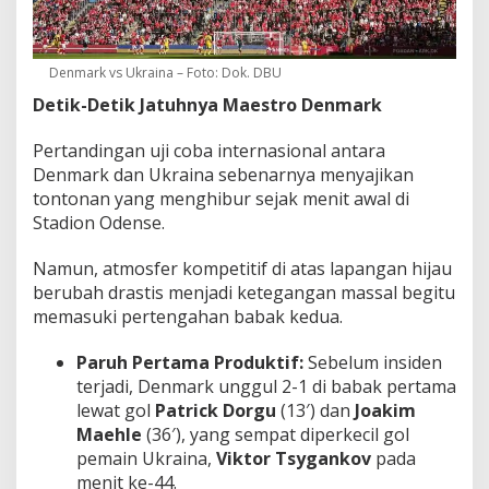
Denmark vs Ukraina – Foto: Dok. DBU
Detik-Detik Jatuhnya Maestro Denmark
Pertandingan uji coba internasional antara
Denmark dan Ukraina sebenarnya menyajikan
tontonan yang menghibur sejak menit awal di
Stadion Odense.
Namun, atmosfer kompetitif di atas lapangan hijau
berubah drastis menjadi ketegangan massal begitu
memasuki pertengahan babak kedua.
Paruh Pertama Produktif:
Sebelum insiden
terjadi, Denmark unggul 2-1 di babak pertama
lewat gol
Patrick Dorgu
(13′) dan
Joakim
Maehle
(36′), yang sempat diperkecil gol
pemain Ukraina,
Viktor Tsygankov
pada
menit ke-44.