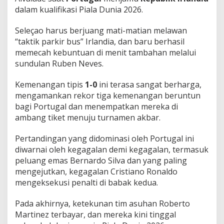
o
dalam kualifikasi Piala Dunia 2026.
r
t
Seleçao harus berjuang mati-matian melawan
u
“taktik parkir bus” Irlandia, dan baru berhasil
g
a
memecah kebuntuan di menit tambahan melalui
l
sundulan Ruben Neves.
!
Kemenangan tipis
1-0
ini terasa sangat berharga,
mengamankan rekor tiga kemenangan beruntun
bagi Portugal dan menempatkan mereka di
ambang tiket menuju turnamen akbar.
Pertandingan yang didominasi oleh Portugal ini
diwarnai oleh kegagalan demi kegagalan, termasuk
peluang emas Bernardo Silva dan yang paling
mengejutkan, kegagalan Cristiano Ronaldo
mengeksekusi penalti di babak kedua.
Pada akhirnya, ketekunan tim asuhan Roberto
Martinez terbayar, dan mereka kini tinggal