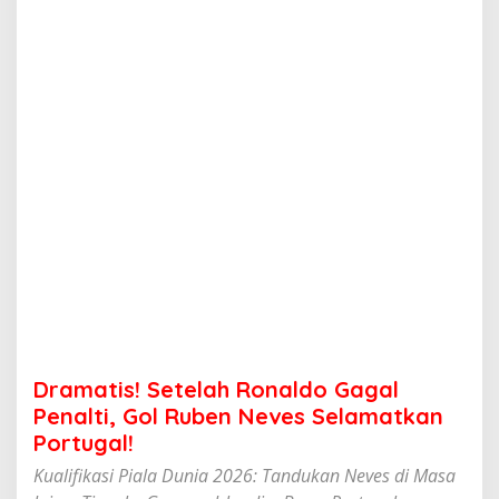
e
t
e
l
a
h
R
o
n
a
l
d
o
G
a
g
a
l
P
Dramatis! Setelah Ronaldo Gagal
e
n
Penalti, Gol Ruben Neves Selamatkan
a
Portugal!
l
t
Kualifikasi Piala Dunia 2026: Tandukan Neves di Masa
i