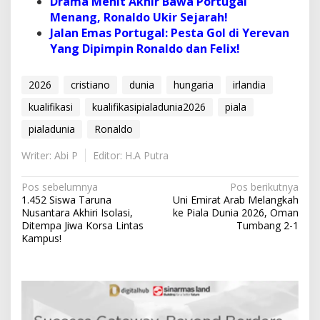
Drama Menit Akhir Bawa Portugal
Menang, Ronaldo Ukir Sejarah!
Jalan Emas Portugal: Pesta Gol di Yerevan
Yang Dipimpin Ronaldo dan Felix!
2026
cristiano
dunia
hungaria
irlandia
kualifikasi
kualifikasipialadunia2026
piala
pialadunia
Ronaldo
Writer: Abi P
Editor: H.A Putra
N
Pos sebelumnya
Pos berikutnya
1.452 Siswa Taruna
Uni Emirat Arab Melangkah
a
Nusantara Akhiri Isolasi,
ke Piala Dunia 2026, Oman
v
Ditempa Jiwa Korsa Lintas
Tumbang 2-1
Kampus!
i
g
a
s