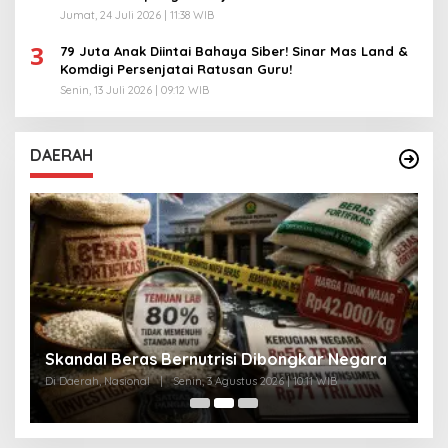
Jumat, 24 Juli 2026 | 11:38 WIB
3
79 Juta Anak Diintai Bahaya Siber! Sinar Mas Land &
Komdigi Persenjatai Ratusan Guru!
Senin, 13 Juli 2026 | 09:12 WIB
DAERAH
A
Skandal Beras Bernutrisi Dibongkar Negara
T
Di Daerah, Nasional
|
Senin, 3 Agustus 2026 | 10:11 WIB
Di