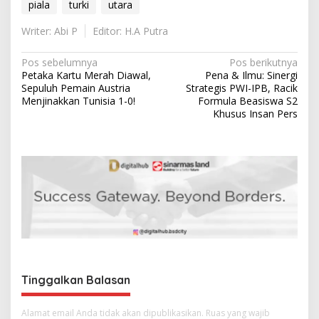
piala
turki
utara
Writer: Abi P
Editor: H.A Putra
N
Pos sebelumnya
Pos berikutnya
Petaka Kartu Merah Diawal,
Pena & Ilmu: Sinergi
a
Sepuluh Pemain Austria
Strategis PWI-IPB, Racik
v
Menjinakkan Tunisia 1-0!
Formula Beasiswa S2
Khusus Insan Pers
i
g
a
s
i
p
o
s
Tinggalkan Balasan
Alamat email Anda tidak akan dipublikasikan.
Ruas yang wajib