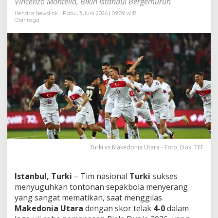
Vincenzo Montella, Bikin Istanbul Bergemuruh
s
k
Hendra Newslink
Rabu, 3 Juni 2026 | 09:09 WIB
Olahraga
a
n
K
e
s
i
a
p
a
n
T
u
r
k
i
Turki vs Makedonia Utara - Foto: Dok. TFF
k
e
P
Istanbul, Turki
– Tim nasional
Turki
sukses
i
menyuguhkan tontonan sepakbola menyerang
a
l
yang sangat mematikan, saat menggilas
a
Makedonia Utara
dengan skor telak
4-0
dalam
D