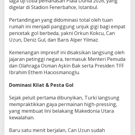
laga uji coba pemanasan Piala Dunia 2026, yang
u
digelar di Stadion Fenerbahce, Istanbul.
n
i
a
Pertandingan yang didominasi total oleh tuan
!
rumah ini menjadi panggung unjuk gigi bagi empat
pencetak gol berbeda, yakni Orkun Kokcu, Can
Uzun, Deniz Gul, dan Barıs Alper Yilmaz.
Kemenangan impresif ini disaksikan langsung oleh
jajaran petinggi negara, termasuk Menteri Pemuda
dan Olahraga Osman Aşkin Bak serta Presiden TFF
Ibrahim Ethem Hacıosmanoglu.
Dominasi Kilat & Pesta Gol
Sejak peluit pertama dibunyikan, Turki langsung
mempraktikkan gaya permainan high-pressing,
yang membuat lini belakang Makedonia Utara
kewalahan.
Baru satu menit berjalan, Can Uzun sudah