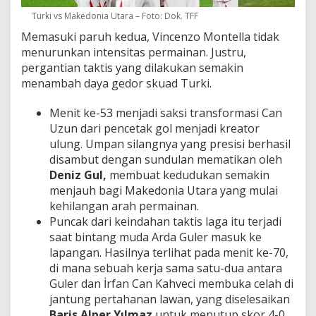
Turki vs Makedonia Utara – Foto: Dok. TFF
Memasuki paruh kedua, Vincenzo Montella tidak
menurunkan intensitas permainan. Justru,
pergantian taktis yang dilakukan semakin
menambah daya gedor skuad Turki.
Menit ke-53 menjadi saksi transformasi Can
Uzun dari pencetak gol menjadi kreator
ulung. Umpan silangnya yang presisi berhasil
disambut dengan sundulan mematikan oleh
Deniz Gul,
membuat kedudukan semakin
menjauh bagi Makedonia Utara yang mulai
kehilangan arah permainan.
Puncak dari keindahan taktis laga itu terjadi
saat bintang muda Arda Guler masuk ke
lapangan. Hasilnya terlihat pada menit ke-70,
di mana sebuah kerja sama satu-dua antara
Guler dan İrfan Can Kahveci membuka celah di
jantung pertahanan lawan, yang diselesaikan
Baris Alper Yılmaz
untuk menutup skor 4-0.