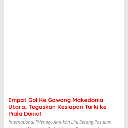
G
a
w
a
n
g
M
a
k
e
d
o
n
i
a
U
t
a
r
Empat Gol Ke Gawang Makedonia
a
,
Utara, Tegaskan Kesiapan Turki ke
T
Piala Dunia!
e
g
International Friendly: Amukan Lini Serang Pasukan
a