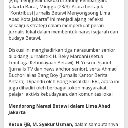
(FJB) menggelar diskusi di Saung Kembangan,
a
Jakarta Barat, Minggu (23/3). Acara bertajuk
r
“Kontribusi Jurnalis Betawi Menyongsong Lima
b
e
Abad Kota Jakarta” ini menjadi ajang refleksi
t
sekaligus strategi dalam memperkuat peran
a
jurnalis lokal dalam membentuk narasi sejarah dan
w
budaya Betawi.
i
.
i
Diskusi ini menghadirkan tiga narasumber senior
d
di bidang jurnalistik: H. Beky Mardani (Ketua
Lembaga Kebudayaan Betawi), H. Yusron Sjarief
(jurnalis TV dan news anchor senior), serta Ahmad
Buchori alias Bang Boy (Jurnalis Kantor Berita
Antara). Dipandu oleh Bang Faisal dari RRI, acara ini
juga dihadiri oleh berbagai tokoh masyarakat,
pelajar, aktivis kebudayaan, dan komunitas lokal.
Mendorong Narasi Betawi dalam Lima Abad
Jakarta
Ketua FJB, M. Syakur Usman,
dalam sambutannya