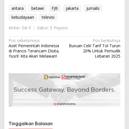
antara
betawi
FJB
jakarta
jurnalis
kebudayaan
televisi
Writer: Edi P
Editor: E Priyono
N
Pos sebelumnya
Pos berikutnya
Aset Pemerintah Indonesia
Buruan Cek! Tarif Tol Turun
a
di Prancis Terancam Disita,
20% Untuk Pemudik
v
Yusril: Kita Akan Melawan!
Lebaran 2025
i
g
a
s
i
p
o
s
Tinggalkan Balasan