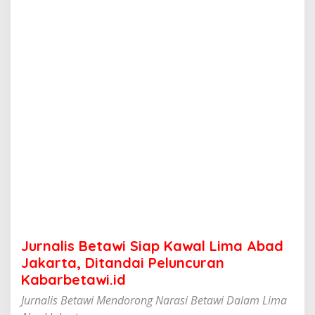
t
a
w
i
S
i
a
p
K
a
w
a
l
L
i
m
a
A
b
Jurnalis Betawi Siap Kawal Lima Abad
a
d
Jakarta, Ditandai Peluncuran
J
Kabarbetawi.id
a
k
Jurnalis Betawi Mendorong Narasi Betawi Dalam Lima
a