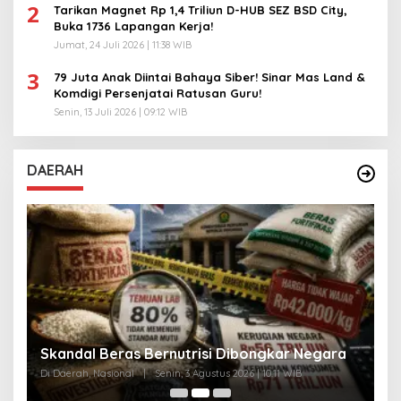
2
Tarikan Magnet Rp 1,4 Triliun D-HUB SEZ BSD City,
Buka 1736 Lapangan Kerja!
Jumat, 24 Juli 2026 | 11:38 WIB
3
79 Juta Anak Diintai Bahaya Siber! Sinar Mas Land &
Komdigi Persenjatai Ratusan Guru!
Senin, 13 Juli 2026 | 09:12 WIB
DAERAH
A
Skandal Beras Bernutrisi Dibongkar Negara
T
Di Daerah, Nasional
|
Senin, 3 Agustus 2026 | 10:11 WIB
Di