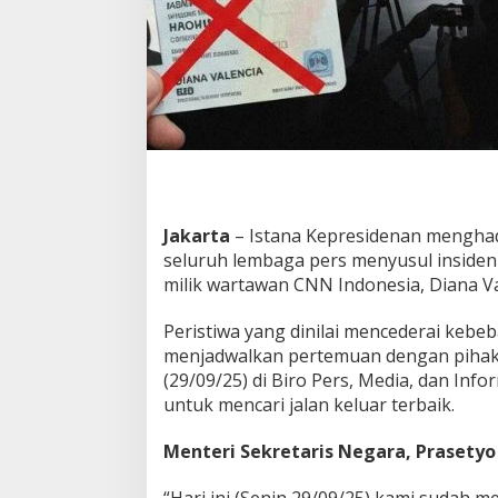
a
n
y
a
k
a
n
M
B
G
,
Jakarta
– Istana Kepresidenan menghad
I
s
seluruh lembaga pers menyusul insiden 
t
milik wartawan CNN Indonesia, Diana Va
a
n
Peristiwa yang dinilai mencederai kebe
a
menjadwalkan pertemuan dengan pihak
d
i
(29/09/25) di Biro Pers, Media, dan Info
P
untuk mencari jalan keluar terbaik.
u
s
Menteri Sekretaris Negara,
Prasetyo
a
r
a