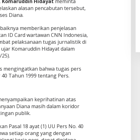
,
Komaruddin Hidayat
meminta
elaskan alasan pencabutan tersebut,
ses Diana.
Pendaftaran Istana Dibuka,
Warga Berebut Kuota
sebaiknya memberikan penjelasan
Di Daerah, Nasional
|
Rabu, 5 Agustus 2026 |
an ID Card wartawan CNN Indonesia,
09:13 WIB
bat pelaksanaan tugas jurnalistik di
” ujar Komaruddin Hidayat dalam
/25).
 mengingatkan bahwa tugas pers
40 Tahun 1999 tentang Pers.
I) menyampaikan keprihatinan atas
tanyaan Diana masih dalam koridor
tingan publik.
an Pasal 18 ayat (1) UU Pers No. 40
wa setiap orang yang dengan
ngi kerja pers, dapat dipidana