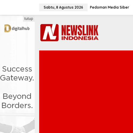
L
e
Sabtu, 8 Agustus 2026
Pedoman Media Siber
w
a
tutup
t
i
k
e
k
o
n
t
e
n