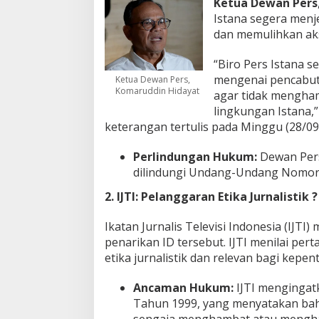
Ketua Dewan Pers
Istana segera menj
dan memulihkan ak
“Biro Pers Istana 
mengenai pencabut
Ketua Dewan Pers,
Komaruddin Hidayat
agar tidak mengham
lingkungan Istana,
keterangan tertulis pada Minggu (28/09
Perlindungan Hukum:
Dewan Pers
dilindungi Undang-Undang Nomor 
2. IJTI: Pelanggaran Etika Jurnalistik ?
Ikatan Jurnalis Televisi Indonesia (IJT
penarikan ID tersebut. IJTI menilai per
etika jurnalistik dan relevan bagi kepen
Ancaman Hukum:
IJTI mengingatk
Tahun 1999, yang menyatakan bah
sengaja menghambat atau menghala