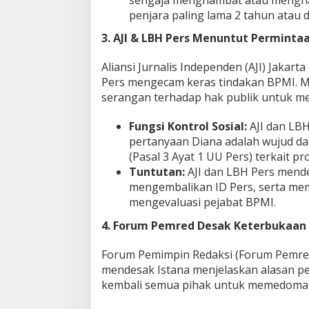
penjara paling lama 2 tahun atau d
3. AJI & LBH Pers Menuntut Perminta
Aliansi Jurnalis Independen (AJI) Jaka
Pers mengecam keras tindakan BPMI. Me
serangan terhadap hak publik untuk m
Fungsi Kontrol Sosial:
AJI dan LB
pertanyaan Diana adalah wujud dar
(Pasal 3 Ayat 1 UU Pers) terkait p
Tuntutan:
AJI dan LBH Pers mend
mengembalikan ID Pers, serta me
mengevaluasi pejabat BPMI.
4. Forum Pemred Desak Keterbukaan
Forum Pemimpin Redaksi (Forum Pemred)
mendesak Istana menjelaskan alasan p
kembali semua pihak untuk memedomani