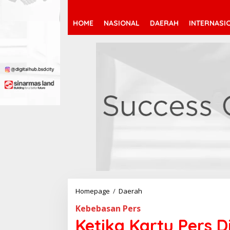
HOME
NASIONAL
DAERAH
INTERNASI
Homepage
/
Daerah
K
e
Kebebasan Pers
t
i
Ketika Kartu Pers 
k