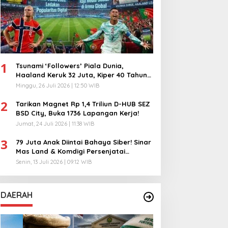
1
Tsunami ‘Followers’ Piala Dunia,
Haaland Keruk 32 Juta, Kiper 40 Tahun
Bikin Geger!
Minggu, 26 Juli 2026 | 12:50 WIB
2
Tarikan Magnet Rp 1,4 Triliun D-HUB SEZ
BSD City, Buka 1736 Lapangan Kerja!
Jumat, 24 Juli 2026 | 11:38 WIB
3
79 Juta Anak Diintai Bahaya Siber! Sinar
Mas Land & Komdigi Persenjatai
Ratusan Guru!
Senin, 13 Juli 2026 | 09:12 WIB
DAERAH