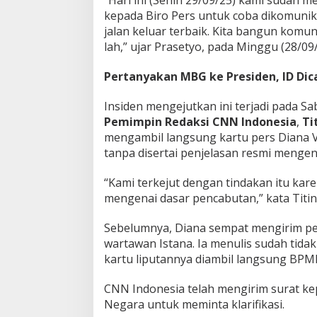
“Hari ini (Senin 29/09/25) kami sudah 
n
kepada Biro Pers untuk coba dikomunika
U
jalan keluar terbaik. Kita bangun komu
j
lah,” ujar Prasetyo, pada Minggu (28/09
i
a
Pertanyakan MBG ke Presiden, ID Dic
n
D
e
Insiden mengejutkan ini terjadi pada S
m
Pemimpin Redaksi CNN Indonesia
,
Ti
o
mengambil langsung kartu pers Diana V
k
tanpa disertai penjelasan resmi mengen
r
a
s
“Kami terkejut dengan tindakan itu kare
i
mengenai dasar pencabutan,” kata Titin
!
Sebelumnya, Diana sempat mengirim pe
wartawan Istana. Ia menulis sudah tidak
kartu liputannya diambil langsung BPMI
CNN Indonesia telah mengirim surat ke
Negara untuk meminta klarifikasi.