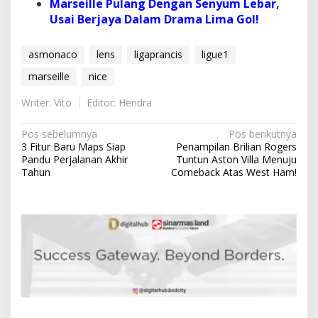
Marseille Pulang Dengan Senyum Lebar,
Usai Berjaya Dalam Drama Lima Gol!
asmonaco
lens
ligaprancis
ligue1
marseille
nice
Writer: Vito
Editor: Hendra
N
Pos sebelumnya
Pos berikutnya
3 Fitur Baru Maps Siap
Penampilan Brilian Rogers
a
Pandu Perjalanan Akhir
Tuntun Aston Villa Menuju
v
Tahun
Comeback Atas West Ham!
i
g
a
s
i
p
o