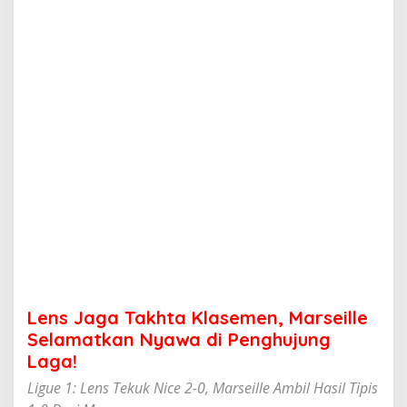
k
h
t
a
K
l
a
s
e
m
e
n
,
M
a
r
s
e
i
Lens Jaga Takhta Klasemen, Marseille
l
l
Selamatkan Nyawa di Penghujung
e
Laga!
S
e
Ligue 1: Lens Tekuk Nice 2-0, Marseille Ambil Hasil Tipis
l