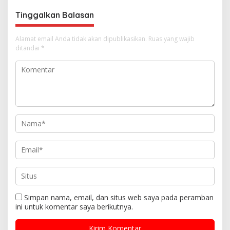
s
Tinggalkan Balasan
Alamat email Anda tidak akan dipublikasikan.
Ruas yang wajib
ditandai
*
Simpan nama, email, dan situs web saya pada peramban
ini untuk komentar saya berikutnya.