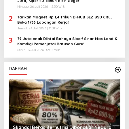
Juta, Kiper 40 Tahun Bikin Geger!
Minggu, 26 Juli 2026 | 12:50 WIB
2
Tarikan Magnet Rp 1,4 Triliun D-HUB SEZ BSD City,
Buka 1736 Lapangan Kerja!
Jumat, 24 Juli 2026 | 11:38 WIB
3
79 Juta Anak Diintai Bahaya Siber! Sinar Mas Land &
Komdigi Persenjatai Ratusan Guru!
Senin, 13 Juli 2026 | 09:12 WIB
DAERAH
A
Skandal Beras Bernutrisi Dibongkar Negara
T