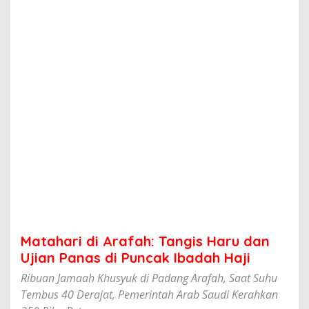
A
r
a
f
a
h
:
T
a
n
g
i
s
H
a
r
u
d
a
Matahari di Arafah: Tangis Haru dan
n
U
Ujian Panas di Puncak Ibadah Haji
j
Ribuan Jamaah Khusyuk di Padang Arafah, Saat Suhu
i
a
Tembus 40 Derajat, Pemerintah Arab Saudi Kerahkan
n