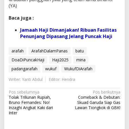
(YA)
Baca juga :
Jamaah Haji Dimanjakan! Ribuan Fasilitas
Penunjang Dipasang Jelang Puncak Haji
arafah
ArafahDalamPanas
batu
DoaDiPuncakHaji
Haji2025
mina
padangarafah
wukuf
WukufDiArafah
Writer: Yanti Abdul
Editor: Hendra
N
Pos sebelumnya
Pos berikutnya
Tolak Triliunan Rupiah,
Comeback & Debutan:
a
Bruno Fernandes: No!
Skuad Garuda Siap Gas
v
Inzaghi Angkat Kaki dari
Lawan Tiongkok di GBK!
Inter
i
g