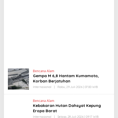
N
Bencana Alam
e
Gempa M 6,8 Hantam Kumamoto,
w
Korban Berjatuhan
s
l
Internasional
|
Rabu, 29 Juli 2026 | 07:00 WIB
O
L
i
E
n
H
k
Bencana Alam
Y
I
Kebakaran Hutan Dahsyat Kepung
A
n
N
Eropa Barat
d
T
o
I
Internasional
|
Selasa, 28 Juli 2026 | 09:17 WIB
O