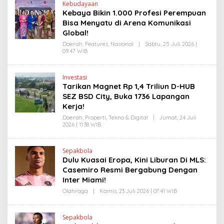
Kebudayaan
H
Kebaya Bikin 1.000 Profesi Perempuan
E
N
Bisa Menyatu di Arena Komunikasi
D
Global!
R
A
Daerah
,
Features
,
Nasional
|
Sabtu, 25 Juli 2026 |
N
09:47 WIB
O
E
L
W
E
S
H
L
Investasi
H
I
Tarikan Magnet Rp 1,4 Triliun D-HUB
E
N
N
SEZ BSD City, Buka 1736 Lapangan
K
D
Kerja!
R
A
Daerah
,
Properti
,
Tekno & Digital
|
Jumat, 24 Juli
N
2026 | 11:38 WIB
O
E
L
W
E
S
H
L
Sepakbola
H
I
Dulu Kuasai Eropa, Kini Liburan Di MLS:
E
N
N
Casemiro Resmi Bergabung Dengan
K
D
Inter Miami!
R
A
Olahraga
|
Kamis, 23 Juli 2026 | 07:41 WIB
O
N
L
E
E
W
H
S
Sepakbola
R
L