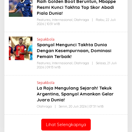
Raih Golden Boot Beruntun, Mbappe
V
I
I
Resmi Kunci Takhta Top Skor Abadi
N
T
K
Piala Dunia!
O
Features
,
Internasional
,
Olahraga
|
Rabu, 22 Juli
2026 | 10:31 WIB
O
L
E
H
Sepakbola
H
Spanyol Mengunci Takhta Dunia
E
N
Dengan Kesempurnaan, Dominasi
D
Pemain Terbaik!
R
A
Features
,
Internasional
,
Olahraga
|
Selasa, 21 Juli
N
2026 | 09:13 WIB
O
E
L
W
E
S
H
L
Sepakbola
H
I
La Roja Mengulang Sejarah! Tekuk
E
N
N
Argentina, Spanyol Amankan Gelar
K
D
Juara Dunia!
R
A
Olahraga
|
Senin, 20 Juli 2026 | 07:51 WIB
O
N
L
E
E
W
H
S
R
Lihat Selengkapnya
L
V
I
I