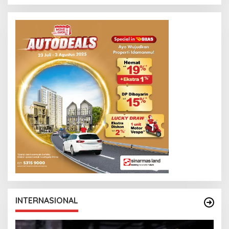
N
T
K
O
INTERNASIONAL