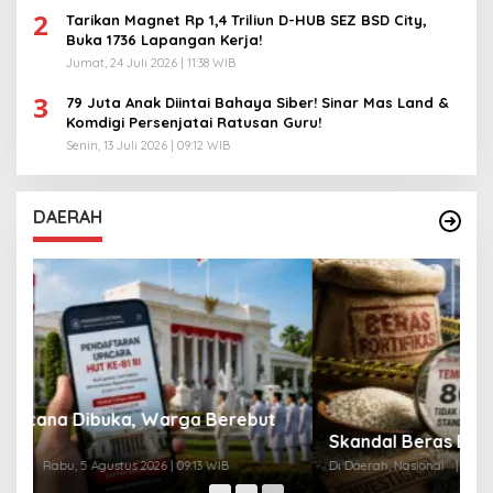
2
Tarikan Magnet Rp 1,4 Triliun D-HUB SEZ BSD City,
Buka 1736 Lapangan Kerja!
Jumat, 24 Juli 2026 | 11:38 WIB
3
79 Juta Anak Diintai Bahaya Siber! Sinar Mas Land &
Komdigi Persenjatai Ratusan Guru!
Senin, 13 Juli 2026 | 09:12 WIB
DAERAH
A
Skandal Beras Bernutrisi Dibongkar Negara
T
Di Daerah, Nasional
|
Senin, 3 Agustus 2026 | 10:11 WIB
Di