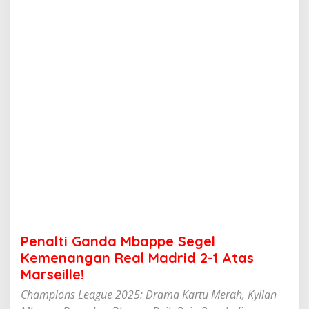
d
a
M
b
a
p
p
e
S
e
g
e
l
K
e
m
e
n
a
Penalti Ganda Mbappe Segel
n
g
Kemenangan Real Madrid 2-1 Atas
a
Marseille!
n
R
Champions League 2025: Drama Kartu Merah, Kylian
e