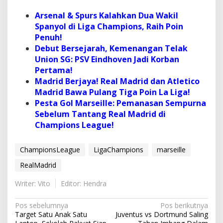
Arsenal & Spurs Kalahkan Dua Wakil
Spanyol di Liga Champions, Raih Poin
Penuh!
Debut Bersejarah, Kemenangan Telak
Union SG: PSV Eindhoven Jadi Korban
Pertama!
Madrid Berjaya! Real Madrid dan Atletico
Madrid Bawa Pulang Tiga Poin La Liga!
Pesta Gol Marseille: Pemanasan Sempurna
Sebelum Tantang Real Madrid di
Champions League!
ChampionsLeague
LigaChampions
marseille
RealMadrid
Writer: Vito
Editor: Hendra
N
Pos sebelumnya
Pos berikutnya
Target Satu Anak Satu
Juventus vs Dortmund Saling
a