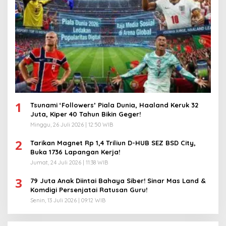
1
Tsunami ‘Followers’ Piala Dunia, Haaland Keruk 32
Juta, Kiper 40 Tahun Bikin Geger!
Minggu, 26 Juli 2026 | 12:50 WIB
2
Tarikan Magnet Rp 1,4 Triliun D-HUB SEZ BSD City,
Buka 1736 Lapangan Kerja!
Jumat, 24 Juli 2026 | 11:38 WIB
3
79 Juta Anak Diintai Bahaya Siber! Sinar Mas Land &
Komdigi Persenjatai Ratusan Guru!
Senin, 13 Juli 2026 | 09:12 WIB