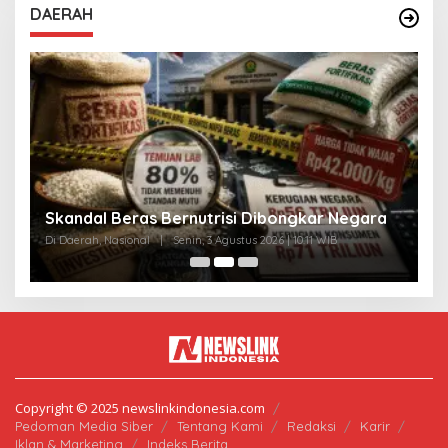
DAERAH
A
Skandal Beras Bernutrisi Dibongkar Negara
T
Di Daerah, Nasional
|
Senin, 3 Agustus 2026 | 10:11 WIB
Di
Copyright © 2025 newslinkindonesia.com
Pedoman Media Siber
Tentang Kami
Redaksi
Karir
Iklan & Marketing
Indeks Berita