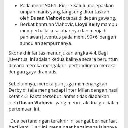
Pada menit 90+4’, Pierre Kalulu melepaskan
umpan manis yang langsung dituntaskan
oleh
Dusan Vlahovic
tepat di depan gawang.
Berkat bantuan Vlahovic,
Lloyd Kelly
mampu
memperbaiki kesalahannya dan menjadi
pahlawan Juventus pada menit 90+6’ dengan
sundulan sempurnanya.
Skor akhir lantas menunjukan angka 4-4.
Bagi
Juventus, ini adalah kedua kalinya secara beruntun
dimana mereka mengakhiri pertandingan mereka
dengan gaya dramatis.
Sebelumnya, mereka pun juga memenangkan
Derby d’Italia menghadapi Inter Milan dengan hasil
ketat 4-3. Fakta tersebut lantas tidak diabaikan
oleh
Dusan Vlahovic
, yang mencetak dua gol dalam
pertemuan ini.
“Dua pertandingan terakhir ini sangat bermanfaat
bagi kami. Hari ini, mengingat bagaimana jalannya