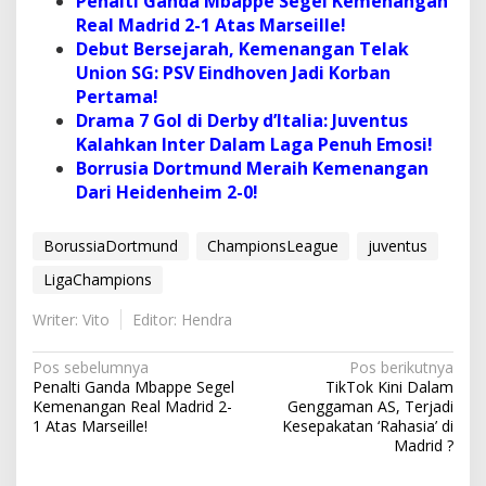
Penalti Ganda Mbappe Segel Kemenangan
Real Madrid 2-1 Atas Marseille!
Debut Bersejarah, Kemenangan Telak
Union SG: PSV Eindhoven Jadi Korban
Pertama!
Drama 7 Gol di Derby d’Italia: Juventus
Kalahkan Inter Dalam Laga Penuh Emosi!
Borrusia Dortmund Meraih Kemenangan
Dari Heidenheim 2-0!
BorussiaDortmund
ChampionsLeague
juventus
LigaChampions
Writer: Vito
Editor: Hendra
N
Pos sebelumnya
Pos berikutnya
Penalti Ganda Mbappe Segel
TikTok Kini Dalam
a
Kemenangan Real Madrid 2-
Genggaman AS, Terjadi
v
1 Atas Marseille!
Kesepakatan ‘Rahasia’ di
Madrid ?
i