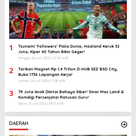
1
Tsunami ‘Followers’ Piala Dunia, Haaland Keruk 32
Juta, Kiper 40 Tahun Bikin Geger!
Minggu, 26 Juli 2026 | 12:50 WIB
2
Tarikan Magnet Rp 1,4 Triliun D-HUB SEZ BSD City,
Buka 1736 Lapangan Kerja!
Jumat, 24 Juli 2026 | 11:38 WIB
3
79 Juta Anak Diintai Bahaya Siber! Sinar Mas Land &
Komdigi Persenjatai Ratusan Guru!
Senin, 13 Juli 2026 | 09:12 WIB
DAERAH