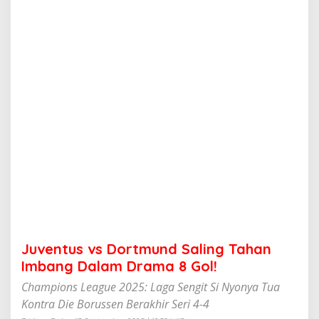
D
o
r
t
m
u
n
d
S
a
l
i
n
g
T
a
h
a
n
Juventus vs Dortmund Saling Tahan
I
m
Imbang Dalam Drama 8 Gol!
b
Champions League 2025: Laga Sengit Si Nyonya Tua
a
n
Kontra Die Borussen Berakhir Seri 4-4
g