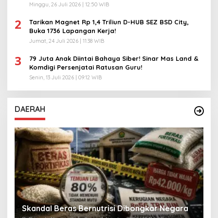
Minggu, 26 Juli 2026 | 12:50 WIB
2
Tarikan Magnet Rp 1,4 Triliun D-HUB SEZ BSD City,
Buka 1736 Lapangan Kerja!
Jumat, 24 Juli 2026 | 11:38 WIB
3
79 Juta Anak Diintai Bahaya Siber! Sinar Mas Land &
Komdigi Persenjatai Ratusan Guru!
Senin, 13 Juli 2026 | 09:12 WIB
DAERAH
A
Skandal Beras Bernutrisi Dibongkar Negara
T