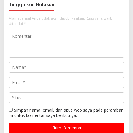
s
Tinggalkan Balasan
Alamat email Anda tidak akan dipublikasikan.
Ruas yang wajib
ditandai
*
Simpan nama, email, dan situs web saya pada peramban
ini untuk komentar saya berikutnya.