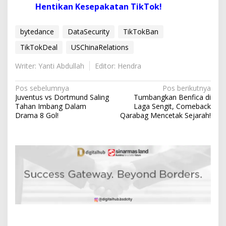
Hentikan Kesepakatan TikTok!
bytedance
DataSecurity
TikTokBan
TikTokDeal
USChinaRelations
Writer: Yanti Abdullah
Editor: Hendra
N
Pos sebelumnya
Pos berikutnya
Juventus vs Dortmund Saling
Tumbangkan Benfica di
a
Tahan Imbang Dalam
Laga Sengit, Comeback
v
Drama 8 Gol!
Qarabag Mencetak Sejarah!
i
g
a
s
i
p
o