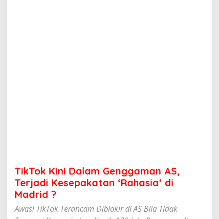
D
a
l
a
m
G
e
n
g
g
a
m
a
n
A
S
,
T
e
TikTok Kini Dalam Genggaman AS,
r
j
Terjadi Kesepakatan ‘Rahasia’ di
a
Madrid ?
d
i
Awas! TikTok Terancam Diblokir di AS Bila Tidak
K