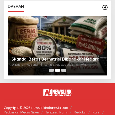
DAERAH
A
Skandal Beras Bernutrisi Dibongkar Negara
T
Di Daerah, Nasional
|
Senin, 3 Agustus 2026 | 10:11 WIB
Di
Copyright © 2025 newslinkindonesia.com
Pedoman Media Siber
Tentang Kami
Redaksi
Karir