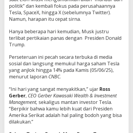
a
politik” dan kembali fokus pada perusahaannya
n
Tesla, SpaceX, hingga X (sebelumnya Twitter).
T
Namun, harapan itu cepat sirna.
e
r
a
Hanya beberapa hari kemudian, Musk justru
n
terlibat pertikaian panas dengan Presiden Donald
c
Trump.
a
m
Perseteruan ini pecah secara terbuka di media
!
sosial dan langsung memukul harga saham Tesla
yang anjlok hingga 14% pada Kamis (05/06/25),
menurut laporan
CNBC
.
“Ini hari yang sangat menyakitkan,” ujar
Ross
Gerber
,
CEO Gerber Kawasaki Wealth & Investment
Management,
sekaligus mantan investor Tesla.
“Berpikir bahwa kamu lebih kuat dari Presiden
Amerika Serikat adalah hal paling bodoh yang bisa
dilakukan.”