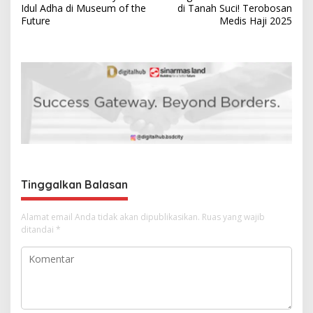
a
Idul Adha di Museum of the
di Tanah Suci! Terobosan
v
Future
Medis Haji 2025
i
g
a
s
i
p
o
s
Tinggalkan Balasan
Alamat email Anda tidak akan dipublikasikan.
Ruas yang wajib
ditandai
*