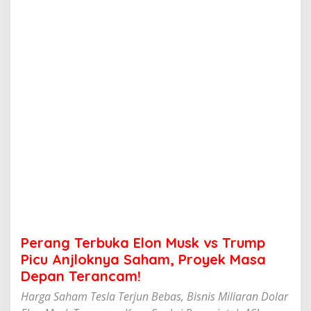
u
k
a
E
l
o
n
M
u
s
k
v
s
T
r
u
m
p
P
Perang Terbuka Elon Musk vs Trump
i
c
Picu Anjloknya Saham, Proyek Masa
u
Depan Terancam!
A
n
Harga Saham Tesla Terjun Bebas, Bisnis Miliaran Dolar
j