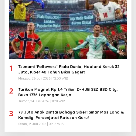
1
Tsunami ‘Followers’ Piala Dunia, Haaland Keruk 32
Juta, Kiper 40 Tahun Bikin Geger!
Minggu, 26 Juli 2026 | 12:50 WIB
2
Tarikan Magnet Rp 1,4 Triliun D-HUB SEZ BSD City,
Buka 1736 Lapangan Kerja!
Jumat, 24 Juli 2026 | 11:38 WIB
3
79 Juta Anak Diintai Bahaya Siber! Sinar Mas Land &
Komdigi Persenjatai Ratusan Guru!
Senin, 13 Juli 2026 | 09:12 WIB