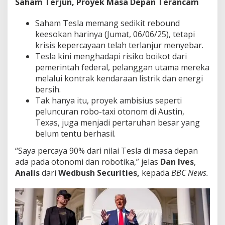
Saham Terjun, Proyek Masa Depan Terancam
Saham Tesla memang sedikit rebound
keesokan harinya (Jumat, 06/06/25), tetapi
krisis kepercayaan telah terlanjur menyebar.
Tesla kini menghadapi risiko boikot dari
pemerintah federal, pelanggan utama mereka
melalui kontrak kendaraan listrik dan energi
bersih.
Tak hanya itu, proyek ambisius seperti
peluncuran robo-taxi otonom di Austin,
Texas, juga menjadi pertaruhan besar yang
belum tentu berhasil.
“Saya percaya 90% dari nilai Tesla di masa depan
ada pada otonomi dan robotika,” jelas
Dan Ives
,
Analis
dari
Wedbush Securities,
kepada
BBC News.