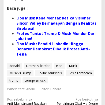
Baca juga :
Elon Musk Kena Mental: Ketika Visioner
Silicon Valley Berhadapan dengan Realitas
Birokrasi!
Protes Tuntut Trump & Musk Mundur Dari
Jabatan!
Elon Musk : Pendiri LinkedIn Hingga
Donatur Demokrat Dibalik Protes Anti-
Tesla
donald
DramaMiliarder
elon
Musk
MuskVsTrump
PolitikDanBisnis
TeslaTerancam
trump
trumpvsmusk
Writer: Yanti Abdul
Editor: Hendra
N
Pos sebelumnya
Pos berikutnya
Anti Mainstream! Rayakan
Pengiriman Obat via Drone