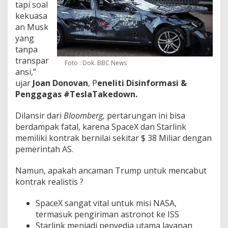
tapi soal
kekuasa
an Musk
yang
tanpa
transpar
Foto : Dok. BBC News
ansi,”
ujar
Joan Donovan
, P
eneliti Disinformasi &
Penggagas
#TeslaTakedown.
Dilansir dari
Bloomberg,
pertarungan ini bisa
berdampak fatal, karena SpaceX dan Starlink
memiliki kontrak bernilai sekitar $ 38 Miliar dengan
pemerintah AS.
Namun, apakah ancaman Trump untuk mencabut
kontrak realistis ?
SpaceX sangat vital untuk misi NASA,
termasuk pengiriman astronot ke ISS
Starlink menjadi penyedia utama layanan