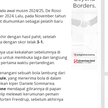
da awal musim 2024/25, De Rossi
ber 2024. Lalu, pada November tahun
but diumumkan sebagai pelatih baru
hir dengan hasil pahit, setelah
a dengan skor telak
3-1.
nya usai kekalahan sebelumnya di
tu untuk membuka laga dan langsung
 pertama waktu pertandingan.
enangani sebuah bola lambung dari
ule
, yang menerima bola di dalam
hkan kiper Daniele Sommariva.
one
mendapat gilirannya di papan
lip melewati kerumunan pemain
orten Frendrup, sebelum akhirnya