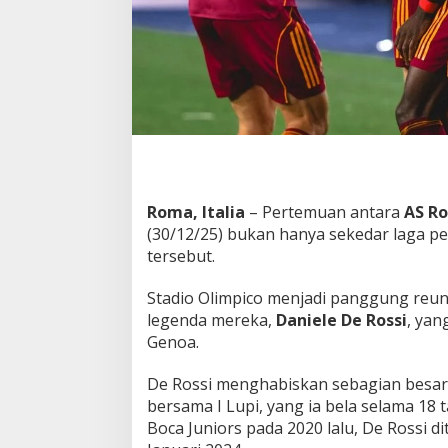
R
e
u
n
i
L
e
g
e
n
d
Roma, Italia
– Pertemuan antara
AS R
a
I
(30/12/25) bukan hanya sekedar laga p
L
tersebut.
u
p
Stadio Olimpico menjadi panggung reun
i
legenda mereka,
Daniele De Rossi
, yan
!
Genoa.
De Rossi menghabiskan sebagian besar
bersama I Lupi, yang ia bela selama 18
Boca Juniors pada 2020 lalu, De Rossi d