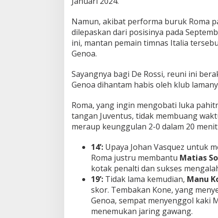
Januari 2024.
Namun, akibat performa buruk Roma pa
dilepaskan dari posisinya pada Septem
ini, mantan pemain timnas Italia terse
Genoa.
Sayangnya bagi De Rossi, reuni ini berak
Genoa dihantam habis oleh klub lamany
Roma, yang ingin mengobati luka pahit
tangan Juventus, tidak membuang wak
meraup keunggulan 2-0 dalam 20 menit
14’:
Upaya Johan Vasquez untuk m
Roma justru membantu
Matias So
kotak penalti dan sukses mengala
19’:
Tidak lama kemudian,
Manu K
skor. Tembakan Kone, yang menye
Genoa, sempat menyenggol kaki M
menemukan jaring gawang.