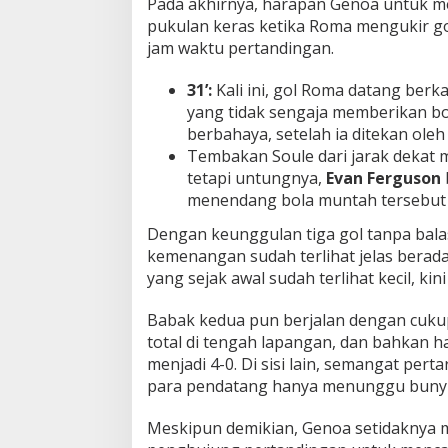
Pada akhirnya, harapan Genoa untuk m
pukulan keras ketika Roma mengukir gol
jam waktu pertandingan.
31’:
Kali ini, gol Roma datang berka
yang tidak sengaja memberikan bo
berbahaya, setelah ia ditekan ole
Tembakan Soule dari jarak dekat m
tetapi untungnya,
Evan Ferguson
menendang bola muntah tersebut
Dengan keunggulan tiga gol tanpa bala
kemenangan sudah terlihat jelas berad
yang sejak awal sudah terlihat kecil, ki
Babak kedua pun berjalan dengan cuku
total di tengah lapangan, dan bahkan h
menjadi 4-0. Di sisi lain, semangat per
para pendatang hanya menunggu bunyi p
Meskipun demikian, Genoa setidaknya 