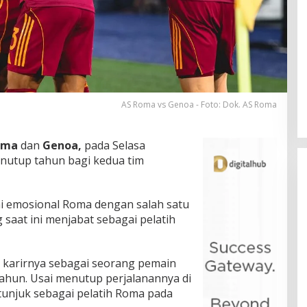
AS Roma vs Genoa - Foto: Dok. AS Roma
oma
dan
Genoa,
pada Selasa
enutup tahun bagi kedua tim
i emosional Roma dengan salah satu
g saat ini menjabat sebagai pelatih
 karirnya sebagai seorang pemain
 tahun. Usai menutup perjalanannya di
itunjuk sebagai pelatih Roma pada