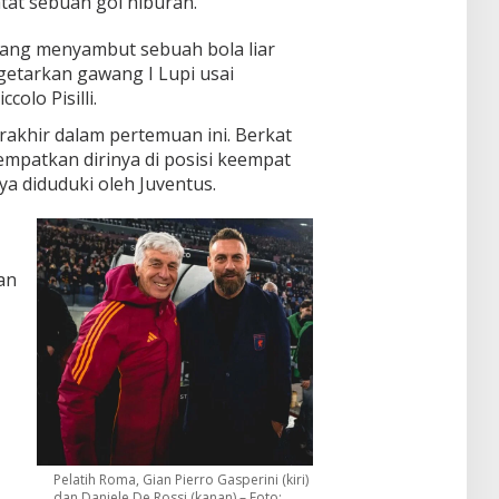
at sebuah gol hiburan.
yang menyambut sebuah bola liar
getarkan gawang I Lupi usai
olo Pisilli.
rakhir dalam pertemuan ini. Berkat
mpatkan dirinya di posisi keempat
a diduduki oleh Juventus.
an
Pelatih Roma, Gian Pierro Gasperini (kiri)
dan Daniele De Rossi (kanan) – Foto: