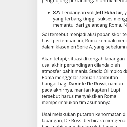
penghujung pertandingan untuk mencat
87’:
Tendangan voli
Jeff Ekhator
, 
yang terbang tinggi, sukses meng
memantul dari gelandang Roma, Nicc
Gol tersebut menjadi aksi papan skor te
hasil pertemuan ini, Roma kembali mene
dalam klasemen Serie A, yang sebelumny
Akan tetapi, situasi di tengah lapangan
usai akhir pertandingan dilanda oleh
atmosfer pahit manis. Stadio Olimpico d
Roma menggelar sebuah sambutan
hangat bagi
Daniele De Rossi
, namun
pada akhirnya, mantan kapten I Lupi
tersebut harus menyaksikan Roma
mempermalukan tim asuhannya.
Usai melakukan putaran kehormatan di
lapangan, De Rossi berbicara mengenai
hasil pahit yang ditelan oleh timnya.