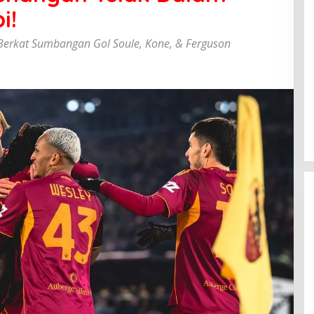
i!
 Berkat Sumbangan Gol Soule, Kone, & Ferguson