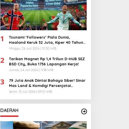
1
Tsunami ‘Followers’ Piala Dunia,
Haaland Keruk 32 Juta, Kiper 40 Tahun
Bikin Geger!
Minggu, 26 Juli 2026 | 12:50 WIB
2
Tarikan Magnet Rp 1,4 Triliun D-HUB SEZ
BSD City, Buka 1736 Lapangan Kerja!
Jumat, 24 Juli 2026 | 11:38 WIB
3
79 Juta Anak Diintai Bahaya Siber! Sinar
Mas Land & Komdigi Persenjatai
Ratusan Guru!
Senin, 13 Juli 2026 | 09:12 WIB
DAERAH