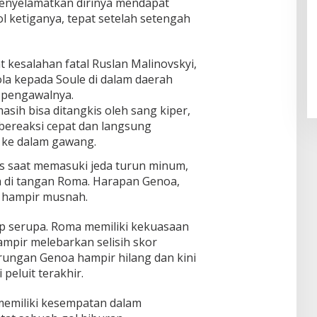
enyelamatkan dirinya mendapat
 ketiganya, tepat setelah setengah
Pendaftaran Istana Dibuka,
Warga Berebut Kuota
t kesalahan fatal Ruslan Malinovskyi,
Di Daerah, Nasional
|
Rabu, 5 Agustus 2026 |
la kepada Soule di dalam daerah
09:13 WIB
h pengawalnya.
asih bisa ditangkis oleh sang kiper,
bereaksi cepat dan langsung
 ke dalam gawang.
s saat memasuki jeda turun minum,
a di tangan Roma. Harapan Genoa,
ni hampir musnah.
p serupa. Roma memiliki kekuasaan
ampir melebarkan selisih skor
tarungan Genoa hampir hilang dan kini
eluit terakhir.
memiliki kesempatan dalam