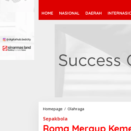
HOME
NASIONAL
DAERAH
INTERNASI
Homepage
/
Olahraga
R
o
Sepakbola
m
a
Roma Meraup Keme
M