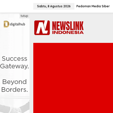
L
e
Sabtu, 8 Agustus 2026
Pedoman Media Siber
w
a
tutup
t
i
k
e
k
o
n
t
e
n