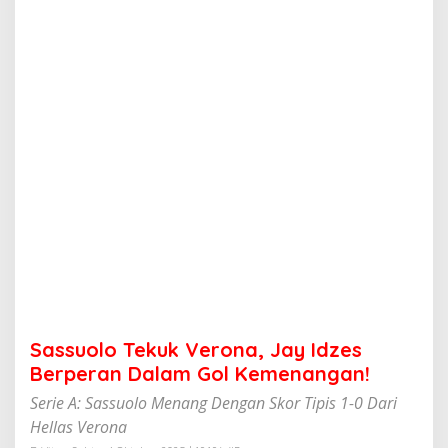
k
u
k
V
e
r
o
n
a
,
J
a
y
I
d
z
e
s
B
Sassuolo Tekuk Verona, Jay Idzes
e
r
Berperan Dalam Gol Kemenangan!
p
Serie A: Sassuolo Menang Dengan Skor Tipis 1-0 Dari
e
r
Hellas Verona
a