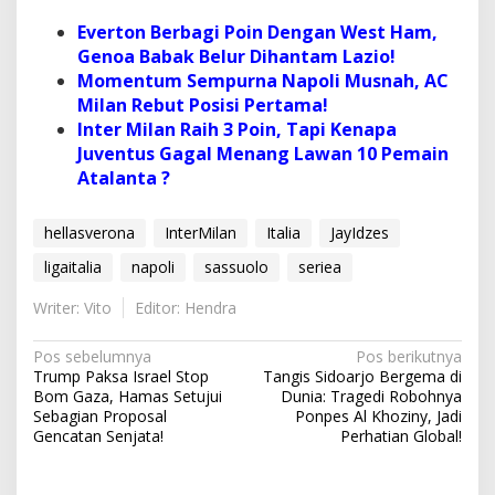
Everton Berbagi Poin Dengan West Ham,
Genoa Babak Belur Dihantam Lazio!
Momentum Sempurna Napoli Musnah, AC
Milan Rebut Posisi Pertama!
Inter Milan Raih 3 Poin, Tapi Kenapa
Juventus Gagal Menang Lawan 10 Pemain
Atalanta ?
hellasverona
InterMilan
Italia
JayIdzes
ligaitalia
napoli
sassuolo
seriea
Writer: Vito
Editor: Hendra
N
Pos sebelumnya
Pos berikutnya
Trump Paksa Israel Stop
Tangis Sidoarjo Bergema di
a
Bom Gaza, Hamas Setujui
Dunia: Tragedi Robohnya
v
Sebagian Proposal
Ponpes Al Khoziny, Jadi
Gencatan Senjata!
Perhatian Global!
i
g