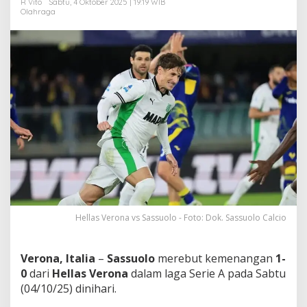
R Vito
Sabtu, 4 Oktober 2025 | 19:19 WIB
n
Olahraga
D
a
l
a
m
G
o
l
K
e
m
e
n
a
n
g
a
Hellas Verona vs Sassuolo - Foto: Dok. Sassuolo Calcio
n
!
Verona, Italia
–
Sassuolo
merebut kemenangan
1-
0
dari
Hellas Verona
dalam laga Serie A pada Sabtu
(04/10/25) dinihari.