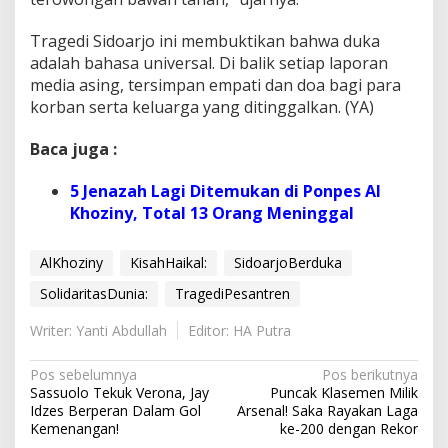
Tragedi Sidoarjo ini membuktikan bahwa duka
adalah bahasa universal. Di balik setiap laporan
media asing, tersimpan empati dan doa bagi para
korban serta keluarga yang ditinggalkan. (YA)
Baca juga :
5 Jenazah Lagi Ditemukan di Ponpes Al
Khoziny, Total 13 Orang Meninggal
AlKhoziny
KisahHaikal:
SidoarjoBerduka
SolidaritasDunia:
TragediPesantren
Writer: Yanti Abdullah
Editor: HA Putra
N
Pos sebelumnya
Pos berikutnya
Sassuolo Tekuk Verona, Jay
Puncak Klasemen Milik
a
Idzes Berperan Dalam Gol
Arsenal! Saka Rayakan Laga
v
Kemenangan!
ke-200 dengan Rekor