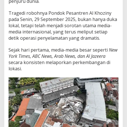
penjuru dunia.
J
a
Tragedi robohnya Pondok Pesantren Al Khoziny
d
i
pada Senin, 29 September 2025, bukan hanya duka
P
lokal, tetapi telah menjadi sorotan utama media-
e
media internasional, yang terus meliput setiap
r
detik operasi penyelamatan yang dramatis.
h
a
t
Sejak hari pertama, media-media besar seperti
New
i
York Times, ABC News, Arab News, dan Al Jazeera
a
secara konsisten melaporkan perkembangan di
n
lokasi.
G
l
o
b
a
l
!