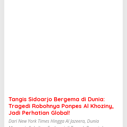
a
r
j
o
B
e
r
g
e
m
a
d
i
D
u
n
i
a
:
Tangis Sidoarjo Bergema di Dunia:
T
r
Tragedi Robohnya Ponpes Al Khoziny,
a
Jadi Perhatian Global!
g
e
Dari New York Times Hingga Al Jazeera, Dunia
d