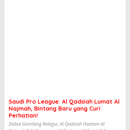
a
g
u
e
:
A
l
Q
a
d
s
i
a
h
L
u
m
a
t
Saudi Pro League: Al Qadsiah Lumat Al
A
l
Najmah, Bintang Baru yang Curi
N
Perhatian!
a
j
Debut Gemilang Retegui, Al Qadsiah Hantam Al
m