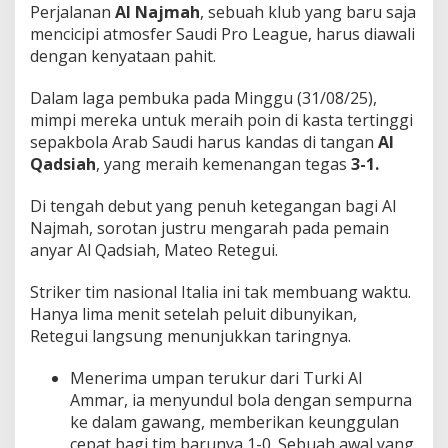
Perjalanan
Al Najmah
, sebuah klub yang baru saja
h
a
mencicipi atmosfer Saudi Pro League, harus diawali
t
dengan kenyataan pahit.
i
a
Dalam laga pembuka pada Minggu (31/08/25),
n
mimpi mereka untuk meraih poin di kasta tertinggi
!
sepakbola Arab Saudi harus kandas di tangan
Al
Qadsiah
, yang meraih kemenangan tegas
3-1.
Di tengah debut yang penuh ketegangan bagi Al
Najmah, sorotan justru mengarah pada pemain
anyar Al Qadsiah, Mateo Retegui.
Striker tim nasional Italia ini tak membuang waktu.
Hanya lima menit setelah peluit dibunyikan,
Retegui langsung menunjukkan taringnya.
Menerima umpan terukur dari Turki Al
Ammar, ia menyundul bola dengan sempurna
ke dalam gawang, memberikan keunggulan
cepat bagi tim barunya 1-0.
Sebuah awal yang