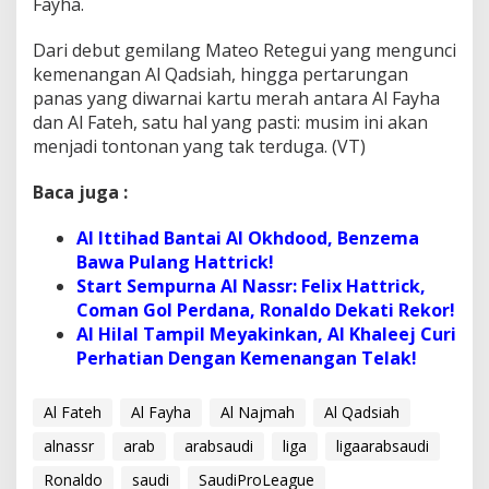
Fayha.
Dari debut gemilang Mateo Retegui yang mengunci
kemenangan Al Qadsiah, hingga pertarungan
panas yang diwarnai kartu merah antara Al Fayha
dan Al Fateh, satu hal yang pasti: musim ini akan
menjadi tontonan yang tak terduga. (VT)
Baca juga :
Al Ittihad Bantai Al Okhdood, Benzema
Bawa Pulang Hattrick!
Start Sempurna Al Nassr: Felix Hattrick,
Coman Gol Perdana, Ronaldo Dekati Rekor!
Al Hilal Tampil Meyakinkan, Al Khaleej Curi
Perhatian Dengan Kemenangan Telak!
Al Fateh
Al Fayha
Al Najmah
Al Qadsiah
alnassr
arab
arabsaudi
liga
ligaarabsaudi
Ronaldo
saudi
SaudiProLeague