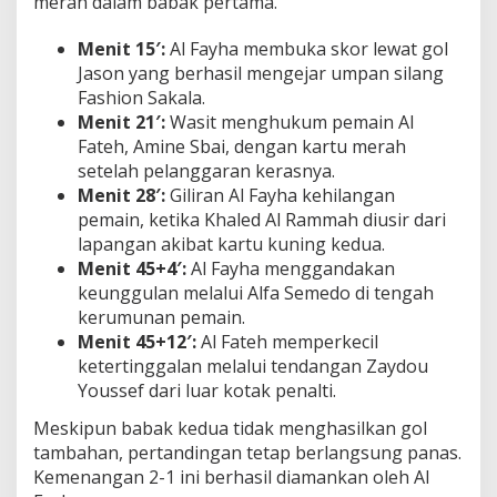
merah dalam babak pertama.
Menit 15′:
Al Fayha membuka skor lewat gol
Jason yang berhasil mengejar umpan silang
Fashion Sakala.
Menit 21′:
Wasit menghukum pemain Al
Fateh, Amine Sbai, dengan kartu merah
setelah pelanggaran kerasnya.
Menit 28′:
Giliran Al Fayha kehilangan
pemain, ketika Khaled Al Rammah diusir dari
lapangan akibat kartu kuning kedua.
Menit 45+4′:
Al Fayha menggandakan
keunggulan melalui Alfa Semedo di tengah
kerumunan pemain.
Menit 45+12′:
Al Fateh memperkecil
ketertinggalan melalui tendangan Zaydou
Youssef dari luar kotak penalti.
Meskipun babak kedua tidak menghasilkan gol
tambahan, pertandingan tetap berlangsung panas.
Kemenangan 2-1 ini berhasil diamankan oleh Al