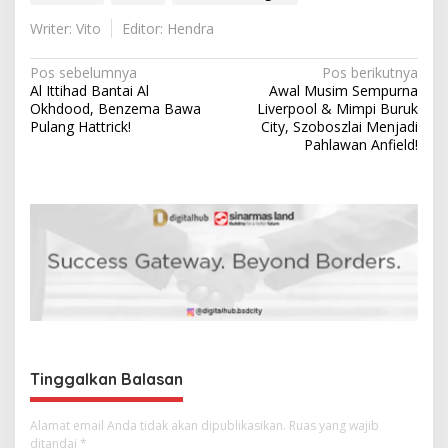
Writer: Vito
Editor: Hendra
N
Pos sebelumnya
Pos berikutnya
Al Ittihad Bantai Al
Awal Musim Sempurna
a
Okhdood, Benzema Bawa
Liverpool & Mimpi Buruk
v
Pulang Hattrick!
City, Szoboszlai Menjadi
Pahlawan Anfield!
i
g
a
s
i
p
o
s
Tinggalkan Balasan
Alamat email Anda tidak akan dipublikasikan.
Ruas yang wajib
ditandai
*