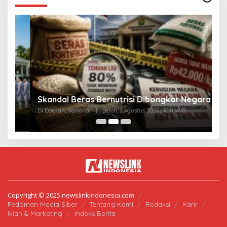
A
Skandal Beras Bernutrisi Dibongkar Negara
T
Di Daerah, Nasional
|
Senin, 3 Agustus 2026 | 10:11 WIB
Di
Copyright © 2025 newslinkindonesia.com
Pedoman Media Siber
Tentang Kami
Redaksi
Karir
Iklan & Marketing
Indeks Berita