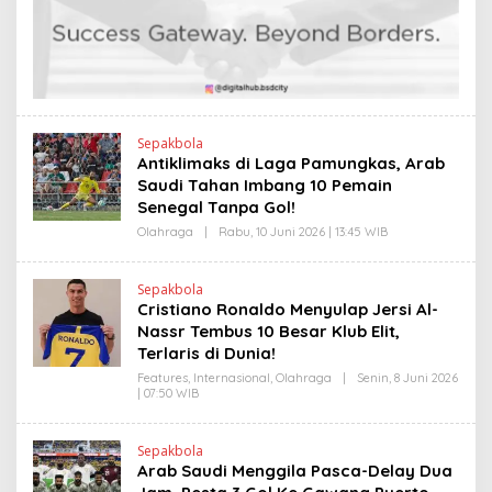
E
I
N
N
D
K
R
A
N
E
W
S
L
Sepakbola
I
Antiklimaks di Laga Pamungkas, Arab
N
Saudi Tahan Imbang 10 Pemain
K
Senegal Tanpa Gol!
Olahraga
|
Rabu, 10 Juni 2026 | 13:45 WIB
O
L
E
H
Sepakbola
H
Cristiano Ronaldo Menyulap Jersi Al-
E
N
Nassr Tembus 10 Besar Klub Elit,
D
Terlaris di Dunia!
R
A
Features
,
Internasional
,
Olahraga
|
Senin, 8 Juni 2026
N
| 07:50 WIB
O
E
L
W
E
S
H
L
Sepakbola
H
I
Arab Saudi Menggila Pasca-Delay Dua
E
N
N