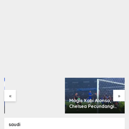
Arsenal Resmi Rekrut
Bruno Guimarães 75
Juta Pound
«
»
Magis Xabi Alonso,
Chelsea Pecundangi
Milan
saudi