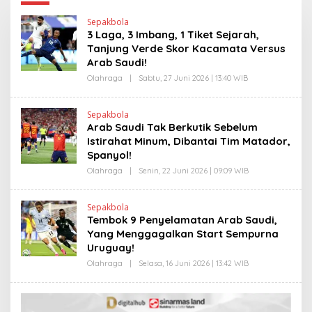
Sepakbola
3 Laga, 3 Imbang, 1 Tiket Sejarah,
Tanjung Verde Skor Kacamata Versus
Arab Saudi!
Olahraga
|
Sabtu, 27 Juni 2026 | 13:40 WIB
O
L
E
H
Sepakbola
H
Arab Saudi Tak Berkutik Sebelum
E
N
Istirahat Minum, Dibantai Tim Matador,
D
Spanyol!
R
A
Olahraga
|
Senin, 22 Juni 2026 | 09:09 WIB
O
N
L
E
E
W
H
S
Sepakbola
H
L
Tembok 9 Penyelamatan Arab Saudi,
E
I
N
Yang Menggagalkan Start Sempurna
N
D
K
Uruguay!
R
A
Olahraga
|
Selasa, 16 Juni 2026 | 13:42 WIB
O
N
L
E
E
W
H
S
H
L