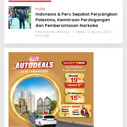
Politik
Indonesia & Peru Sepakat Perjuangkan
Palestina, Kemitraan Perdagangan
dan Pemberantasan Narkoba
Internasional
,
Nasional
|
Selasa, 12 Agustus 2025 |
10:15 WIB
O
L
E
H
H
E
N
D
R
A
N
E
W
S
L
I
N
K