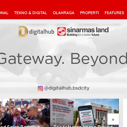
ONAL
TEKNO & DIGITAL
OLAHRAGA
PROPERTI
FEATURES
»
d Salah Berlabuh
Pendaftaran Istana Dibuka,
S