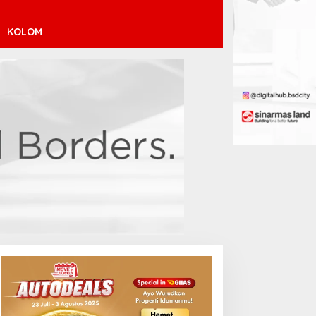
KOLOM
uara Arab Michigan Ubah
Atletico Madrid Incar