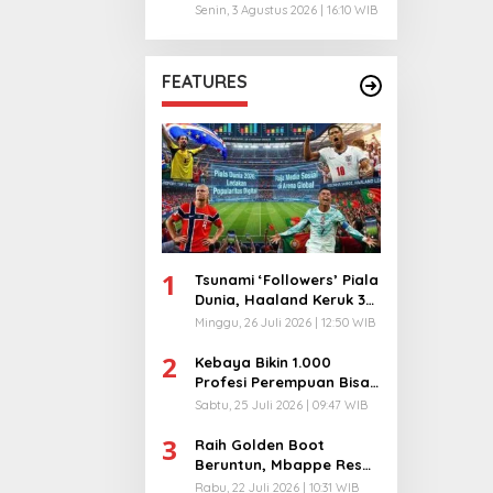
Risiko
Senin, 3 Agustus 2026 | 16:10 WIB
FEATURES
1
Tsunami ‘Followers’ Piala
Dunia, Haaland Keruk 32
Juta, Kiper 40 Tahun
Minggu, 26 Juli 2026 | 12:50 WIB
Bikin Geger!
2
Kebaya Bikin 1.000
Profesi Perempuan Bisa
Menyatu di Arena
Sabtu, 25 Juli 2026 | 09:47 WIB
Komunikasi Global!
3
Raih Golden Boot
Beruntun, Mbappe Resmi
Kunci Takhta Top Skor
Rabu, 22 Juli 2026 | 10:31 WIB