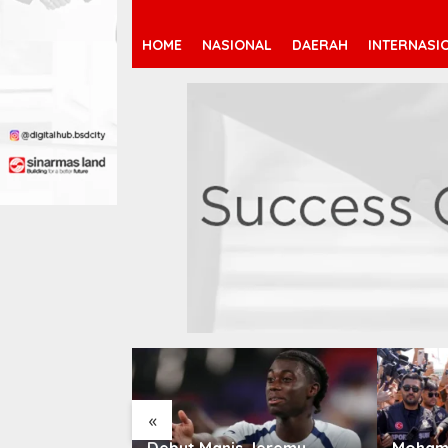
HOME
NASIONAL
DAERAH
INTERNASI
«
rid Incar
Debut Manis Jeremy
Mohame