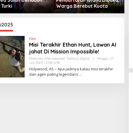
 Turki
Warga Berebut Kuota
P
si2025
Film
Misi Terakhir Ethan Hunt, Lawan AI
jahat Di Mission Impossible!
Features
,
Internasional
,
Tekno & Digital
|
Minggu, 27
Juli 2025 | 21:30 WIB
O
L
Holywood, AS – Apa jadinya kalau misi terakhir
E
dari agen paling legendaris
H
Y
A
N
T
I
N
E
W
S
L
I
N
K