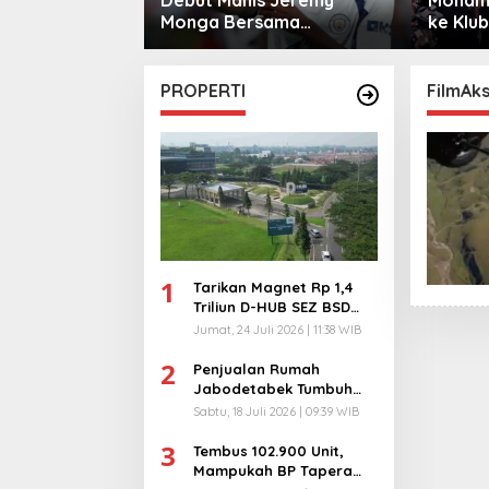
mero
Monga Bersama
ke Klub
Manchester City
PROPERTI
FilmAk
1
Tarikan Magnet Rp 1,4
Triliun D-HUB SEZ BSD
City, Buka 1736
Jumat, 24 Juli 2026 | 11:38 WIB
Lapangan Kerja!
2
Penjualan Rumah
Jabodetabek Tumbuh
94%! Developer
Sabtu, 18 Juli 2026 | 09:39 WIB
Langsung Lempar Diskon
3
Ekstra
Tembus 102.900 Unit,
Mampukah BP Tapera