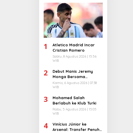
1
Atletico Madrid Incar
Cristian Romero
Sabtu, 8 Agustus 2026 | 15:56
WIB
2
Debut Manis Jeremy
Monga Bersama
Manchester City
Kamis, 6 Agustus 2026 | 07:38
WIB
3
Mohamed Salah
Berlabuh ke Klub Turki
Rabu, 5 Agustus 2026 | 15:05
WIB
4
Vinícius Júnior ke
Arsenal: Transfer Penuh