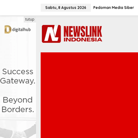
L
e
Sabtu, 8 Agustus 2026
Pedoman Media Siber
w
a
tutup
t
i
k
e
k
o
n
t
e
n