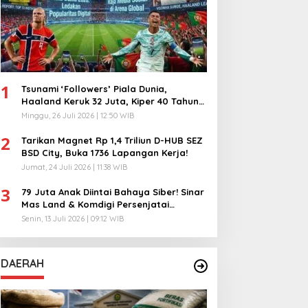
1
Tsunami ‘Followers’ Piala Dunia,
Haaland Keruk 32 Juta, Kiper 40 Tahun
Bikin Geger!
Minggu, 26 Juli 2026 | 12:50 WIB
2
Tarikan Magnet Rp 1,4 Triliun D-HUB SEZ
BSD City, Buka 1736 Lapangan Kerja!
Jumat, 24 Juli 2026 | 11:38 WIB
3
79 Juta Anak Diintai Bahaya Siber! Sinar
Mas Land & Komdigi Persenjatai
Ratusan Guru!
Senin, 13 Juli 2026 | 09:12 WIB
DAERAH